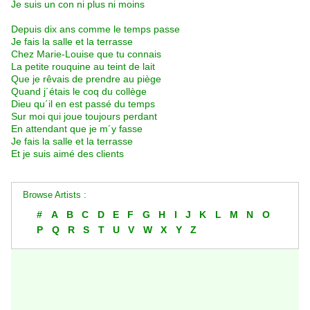
Je suis un con ni plus ni moins
Depuis dix ans comme le temps passe
Je fais la salle et la terrasse
Chez Marie-Louise que tu connais
La petite rouquine au teint de lait
Que je rêvais de prendre au piège
Quand j´étais le coq du collège
Dieu qu´il en est passé du temps
Sur moi qui joue toujours perdant
En attendant que je m´y fasse
Je fais la salle et la terrasse
Et je suis aimé des clients
Browse Artists :
#
A
B
C
D
E
F
G
H
I
J
K
L
M
N
O
P
Q
R
S
T
U
V
W
X
Y
Z