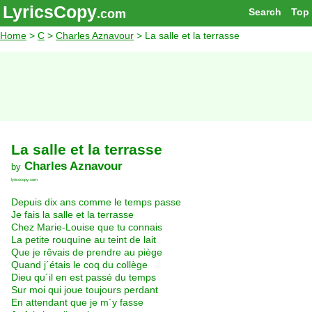
LyricsCopy
Search
Top
.com
Home
>
C
>
Charles Aznavour
> La salle et la terrasse
La salle et la terrasse
Charles Aznavour
by
lyricscopy.com
Depuis dix ans comme le temps passe
Je fais la salle et la terrasse
Chez Marie-Louise que tu connais
La petite rouquine au teint de lait
Que je rêvais de prendre au piège
Quand j´étais le coq du collège
Dieu qu´il en est passé du temps
Sur moi qui joue toujours perdant
En attendant que je m´y fasse