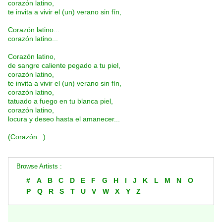
corazón latino,
te invita a vivir el (un) verano sin fín,
Corazón latino...
corazón latino...
Corazón latino,
de sangre caliente pegado a tu piel,
corazón latino,
te invita a vivir el (un) verano sin fín,
corazón latino,
tatuado a fuego en tu blanca piel,
corazón latino,
locura y deseo hasta el amanecer...
(Corazón...)
Browse Artists :
#
A
B
C
D
E
F
G
H
I
J
K
L
M
N
O
P
Q
R
S
T
U
V
W
X
Y
Z