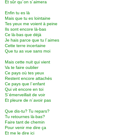
Et sûr qu´on s´aimera
Enfin tu es là
Mais que tu es lointaine
Tes yeux me voient à peine
Ils sont encore là-bas
Ce là-bas que déjà
Je hais parce que tu l´aimes
Cette terre incertaine
Que tu as vue sans moi
Mais cette nuit qui vient
Va te faire oublier
Ce pays où tes yeux
Restent encore attachés
Ce pays que l´enfant
Qui vit encore en toi
S´émerveillait de voir
Et pleure de n´avoir pas
Que dis-tu? Tu repars?
Tu retournes là-bas?
Faire tant de chemin
Pour venir me dire ça
Et me le dire ici