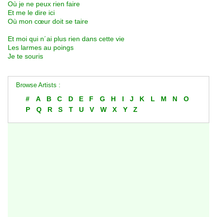
Où je ne peux rien faire
Et me le dire ici
Où mon cœur doit se taire
Et moi qui n´ai plus rien dans cette vie
Les larmes au poings
Je te souris
Browse Artists :
#
A
B
C
D
E
F
G
H
I
J
K
L
M
N
O
P
Q
R
S
T
U
V
W
X
Y
Z