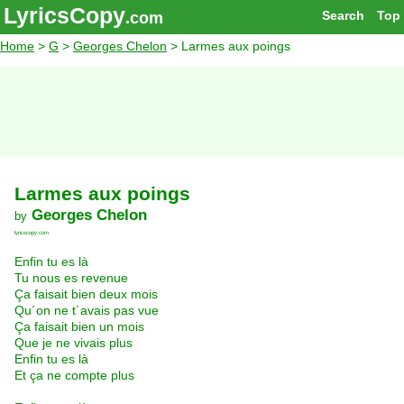
LyricsCopy
Search
Top
.com
Home
>
G
>
Georges Chelon
> Larmes aux poings
Larmes aux poings
Georges Chelon
by
lyricscopy.com
Enfin tu es là
Tu nous es revenue
Ça faisait bien deux mois
Qu´on ne t´avais pas vue
Ça faisait bien un mois
Que je ne vivais plus
Enfin tu es là
Et ça ne compte plus