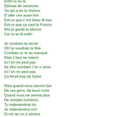
Enfin tu es là
Eblouie de vacances
Toi qui a eu la chance
D´aller voir aussi loin
Est-ce que c´est beau là-bas
Est-ce que ça vaut la France
Moi je garde le silence
Car tu es là enfin
Je voudrais te serrer
Oh! je voudrais te dire
Combien tu m´as manqué
Mais il faut se retenir
Ici l´on ne peut pas
Se dire combien l´on s´aime
Ici l´on ne peut pas
Ça ferait trop de haine
Mais quand nous serons loin
De ces gens, de leurs mots
Quand nous ne serons plus
De simples numéros
Tu redeviendras toi
Je redeviendrai moi
Et sûr qu´on s´aimera