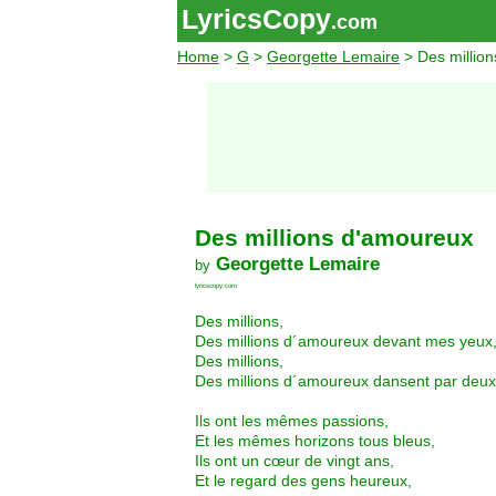
LyricsCopy
.com
Home
>
G
>
Georgette Lemaire
> Des millio
Des millions d'amoureux
Georgette Lemaire
by
lyricscopy.com
Des millions,
Des millions d´amoureux devant mes yeux
Des millions,
Des millions d´amoureux dansent par deux
Ils ont les mêmes passions,
Et les mêmes horizons tous bleus,
Ils ont un cœur de vingt ans,
Et le regard des gens heureux,