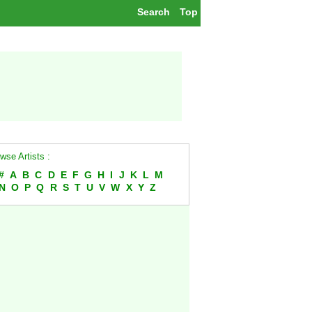
Search
Top
wse Artists :
#
A
B
C
D
E
F
G
H
I
J
K
L
M
N
O
P
Q
R
S
T
U
V
W
X
Y
Z