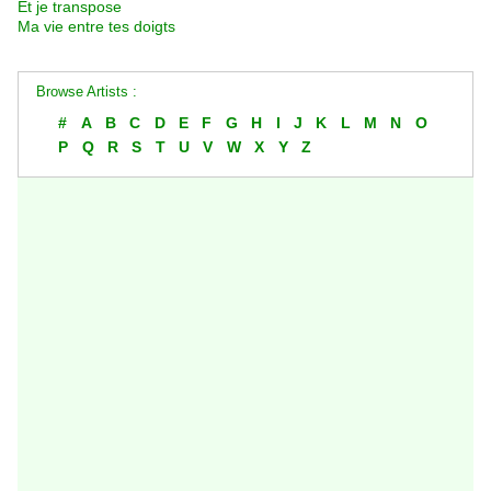
Et je transpose
Ma vie entre tes doigts
Browse Artists :
#
A
B
C
D
E
F
G
H
I
J
K
L
M
N
O
P
Q
R
S
T
U
V
W
X
Y
Z