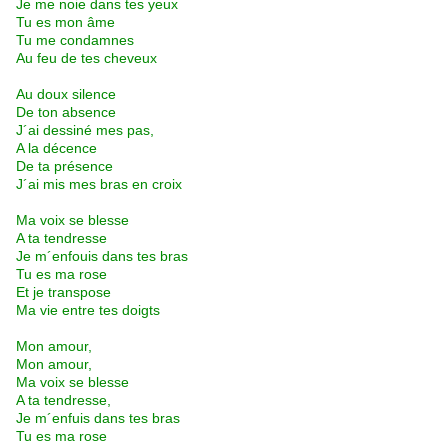
Je me noie dans tes yeux
Tu es mon âme
Tu me condamnes
Au feu de tes cheveux
Au doux silence
De ton absence
J´ai dessiné mes pas,
A la décence
De ta présence
J´ai mis mes bras en croix
Ma voix se blesse
A ta tendresse
Je m´enfouis dans tes bras
Tu es ma rose
Et je transpose
Ma vie entre tes doigts
Mon amour,
Mon amour,
Ma voix se blesse
A ta tendresse,
Je m´enfuis dans tes bras
Tu es ma rose