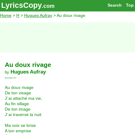
LyricsCopy
Search
Top
.com
Home
>
H
>
Hugues Aufray
> Au doux rivage
Au doux rivage
Hugues Aufray
by
lyricscopy.com
Au doux rivage
De ton visage
J´ai attaché ma vie,
Au fin sillage
De ton image
J´ai traversé la nuit
Ma voix se brise
A ton emprise