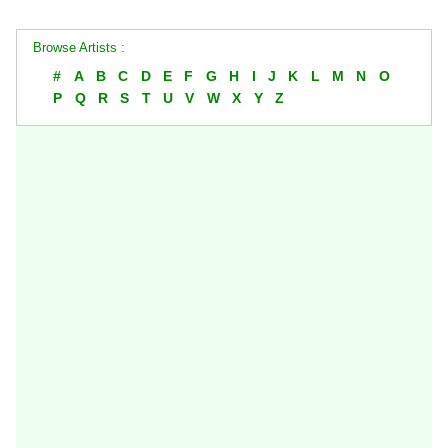
Browse Artists :
#
A
B
C
D
E
F
G
H
I
J
K
L
M
N
O
P
Q
R
S
T
U
V
W
X
Y
Z