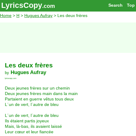
LyricsCopy
Search
Top
.com
Home
>
H
>
Hugues Aufray
> Les deux frères
Les deux frères
Hugues Aufray
by
lyricscopy.com
Deux jeunes frères sur un chemin
Deux jeunes frères main dans la main
Partaient en guerre vêtus tous deux
L´un de vert, l´autre de bleu
L´un de vert, l´autre de bleu
Ils étaient partis joyeux
Mais, là-bas, ils avaient laissé
Leur cœur et leur fiancée