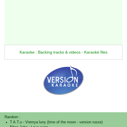
Karaoke : Backing tracks & videos - Karaoké files
Random :
T.A.T.u
-
Vremya luny (time of the moon - version russe)