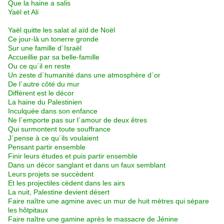
Que la haine a salis
Yaël et Ali
Yaël quitte les salat al aïd de Noël
Ce jour-là un tonerre gronde
Sur une famille d´Israël
Accueillie par sa belle-famille
Ou ce qu´il en reste
Un zeste d´humanité dans une atmosphère d´or
De l´autre côté du mur
Différent est le décor
La haine du Palestinien
Inculquée dans son enfance
Ne l´emporte pas sur l´amour de deux êtres
Qui surmontent toute souffrance
J´pense à ce qu´ils voulaient
Pensant partir ensemble
Finir leurs études et puis partir ensemble
Dans un décor sanglant et dans un faux semblant
Leurs projets se succèdent
Et les projectiles cèdent dans les airs
La nuit, Palestine devient désert
Faire naître une agmine avec un mur de huit mètres qui sépare
les hôtpitaux
Faire naître une gamine après le massacre de Jénine