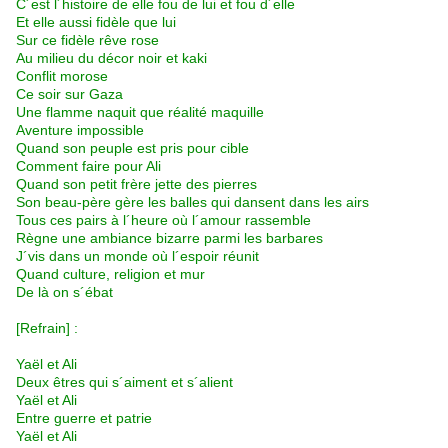
C´est l´histoire de elle fou de lui et fou d´elle
Et elle aussi fidèle que lui
Sur ce fidèle rêve rose
Au milieu du décor noir et kaki
Conflit morose
Ce soir sur Gaza
Une flamme naquit que réalité maquille
Aventure impossible
Quand son peuple est pris pour cible
Comment faire pour Ali
Quand son petit frère jette des pierres
Son beau-père gère les balles qui dansent dans les airs
Tous ces pairs à l´heure où l´amour rassemble
Règne une ambiance bizarre parmi les barbares
J´vis dans un monde où l´espoir réunit
Quand culture, religion et mur
De là on s´ébat
[Refrain] :
Yaël et Ali
Deux êtres qui s´aiment et s´alient
Yaël et Ali
Entre guerre et patrie
Yaël et Ali