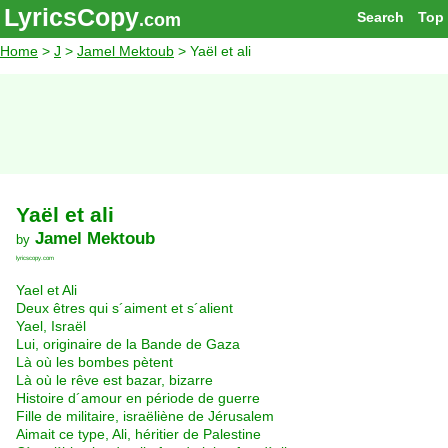
LyricsCopy
Search
Top
.com
Home
>
J
>
Jamel Mektoub
> Yaël et ali
Yaël et ali
Jamel Mektoub
by
lyricscopy.com
Yael et Ali
Deux êtres qui s´aiment et s´alient
Yael, Israël
Lui, originaire de la Bande de Gaza
Là où les bombes pètent
Là où le rêve est bazar, bizarre
Histoire d´amour en période de guerre
Fille de militaire, israëliène de Jérusalem
Aimait ce type, Ali, héritier de Palestine