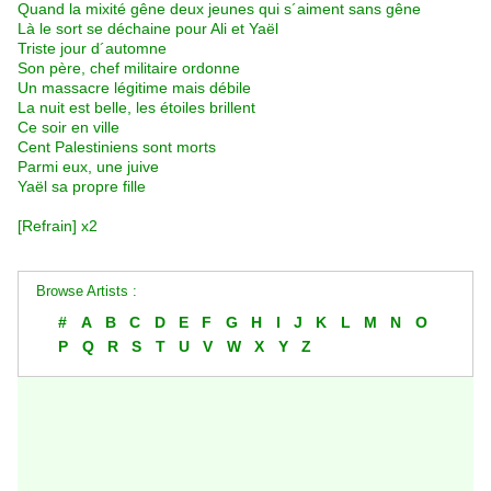
Quand la mixité gêne deux jeunes qui s´aiment sans gêne
Là le sort se déchaine pour Ali et Yaël
Triste jour d´automne
Son père, chef militaire ordonne
Un massacre légitime mais débile
La nuit est belle, les étoiles brillent
Ce soir en ville
Cent Palestiniens sont morts
Parmi eux, une juive
Yaël sa propre fille
[Refrain] x2
Browse Artists :
#
A
B
C
D
E
F
G
H
I
J
K
L
M
N
O
P
Q
R
S
T
U
V
W
X
Y
Z