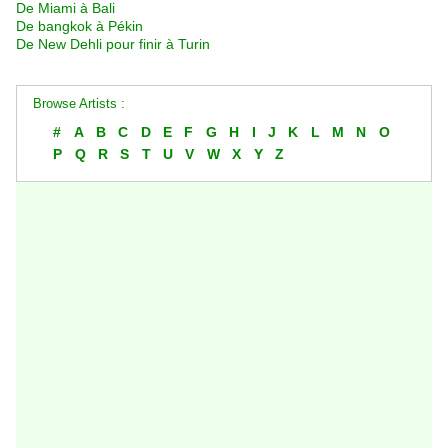
De Miami à Bali
De bangkok à Pékin
De New Dehli pour finir à Turin
Browse Artists :
#
A
B
C
D
E
F
G
H
I
J
K
L
M
N
O
P
Q
R
S
T
U
V
W
X
Y
Z