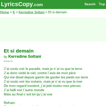
LyricsCopy
Search
Top
.com
Home
>
K
>
Kerredine Soltani
> Et si demain
Et si demain
Kerredine Soltani
by
lyricscopy.com
J´ai voulu voir le paradis, mais je n´ai vu que la terre
J´ai donc visité le ciel, contre l´avis de mon père
Qui me disait depuis gamin de garder les pieds sur terre
J´ai voulu voir les océans, mais je n´ai vu que la mer
De mon regard insolent, j´ai jeté toutes mes pierres
J´ai failli voir l´autre monde
Mais au final c´est toi qu´j´ai vue
Refrain: