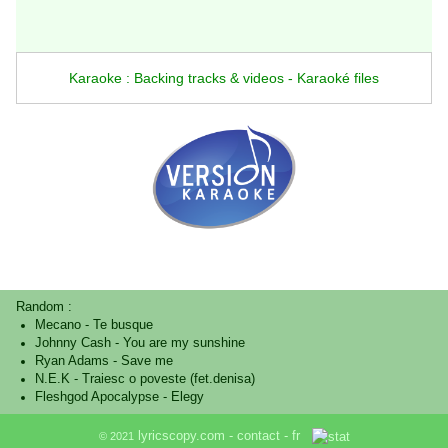
Karaoke : Backing tracks & videos - Karaoké files
Random :
Mecano
-
Te busque
Johnny Cash
-
You are my sunshine
Ryan Adams
-
Save me
N.E.K
-
Traiesc o poveste (fet.denisa)
Fleshgod Apocalypse
-
Elegy
lyricscopy.com -
contact
-
fr
© 2021