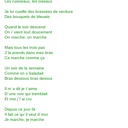
Les ruisseaux, les oiseaux
Je lui cueille des brassées de verdure
Des bouquets de bleuets
Quand le soir descend
On r´vient tout doucement
On marche, on marche
Mais tous les trois pas
J´la prends dans mes bras
Ca marche comme ça
Un soir de la semaine
Comme on s´baladait
Bras dessous bras dessus
Il m´a dit je t´aime
D´une voix qui tremblait
Et moi j´l´ai cru
Depuis ce jour-là
Il fait ce qu´il veut d´moi
Je marche, je marche