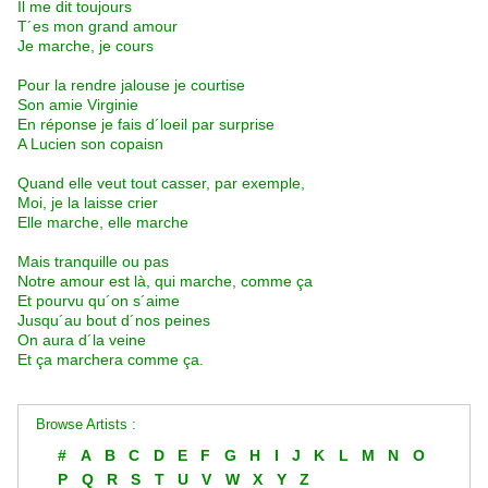
Il me dit toujours
T´es mon grand amour
Je marche, je cours
Pour la rendre jalouse je courtise
Son amie Virginie
En réponse je fais d´loeil par surprise
A Lucien son copaisn
Quand elle veut tout casser, par exemple,
Moi, je la laisse crier
Elle marche, elle marche
Mais tranquille ou pas
Notre amour est là, qui marche, comme ça
Et pourvu qu´on s´aime
Jusqu´au bout d´nos peines
On aura d´la veine
Et ça marchera comme ça.
Browse Artists :
#
A
B
C
D
E
F
G
H
I
J
K
L
M
N
O
P
Q
R
S
T
U
V
W
X
Y
Z