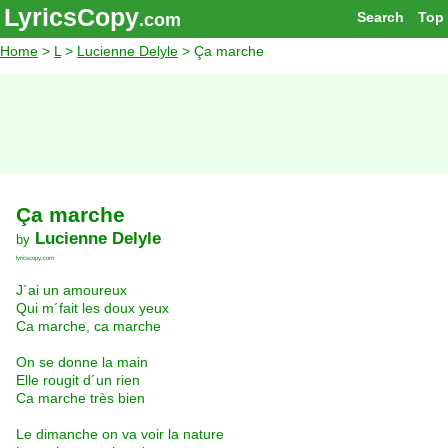
LyricsCopy
Search
Top
.com
Home
>
L
>
Lucienne Delyle
> Ça marche
Ça marche
Lucienne Delyle
by
lyricscopy.com
J´ai un amoureux
Qui m´fait les doux yeux
Ca marche, ca marche
On se donne la main
Elle rougit d´un rien
Ca marche très bien
Le dimanche on va voir la nature