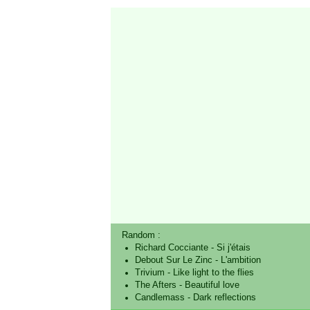
Random :
Richard Cocciante
-
Si j'étais
Debout Sur Le Zinc
-
L'ambition
Trivium
-
Like light to the flies
The Afters
-
Beautiful love
Candlemass
-
Dark reflections