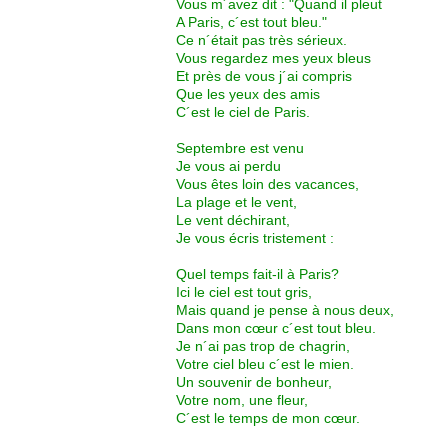
Vous m´avez dit : "Quand il pleut
A Paris, c´est tout bleu."
Ce n´était pas très sérieux.
Vous regardez mes yeux bleus
Et près de vous j´ai compris
Que les yeux des amis
C´est le ciel de Paris.
Septembre est venu
Je vous ai perdu
Vous êtes loin des vacances,
La plage et le vent,
Le vent déchirant,
Je vous écris tristement :
Quel temps fait-il à Paris?
Ici le ciel est tout gris,
Mais quand je pense à nous deux,
Dans mon cœur c´est tout bleu.
Je n´ai pas trop de chagrin,
Votre ciel bleu c´est le mien.
Un souvenir de bonheur,
Votre nom, une fleur,
C´est le temps de mon cœur.