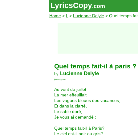
LyricsCopy
.com
Home
>
L
>
Lucienne Delyle
> Quel temps fait-
Quel temps fait-il à paris ?
Lucienne Delyle
by
lyricscopy.com
Au vent de juillet
La mer effeuillait
Les vagues bleues des vacances,
Et dans la clarté,
Le sable doré,
Je vous ai demandé :
Quel temps fait-il à Paris?
Le ciel est-il noir ou gris?