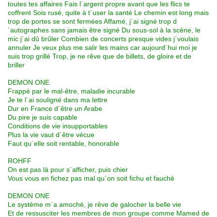
toutes tes affaires Fais l´argent propre avant que les flics te
coffrent Sois rusé, quite à t´user la santé Le chemin est long mais
trop de portes se sont fermées Affamé, j´ai signé trop d
´autographes sans jamais être signé Du sous-sol à la scène, le
mic j´ai dû brûler Combien de concerts presque vides j´voulais
annuler Je veux plus me salir les mains car aujourd´hui moi je
suis trop grillé Trop, je ne rêve que de billets, de gloire et de
briller
DEMON ONE
Frappé par le mal-être, maladie incurable
Je te l´ai souligné dans ma lettre
Dur en France d´être un Arabe
Du pire je suis capable
Conditions de vie insupportables
Plus la vie vaut d´être vécue
Faut qu´elle soit rentable, honorable
ROHFF
On est pas là pour s´afficher, puis chier
Vous vous en fichez pas mal qu´on soit fichu et fauché
DEMON ONE
Le système m´a amoché, je rêve de galocher la belle vie
Et de ressusciter les membres de mon groupe comme Mamed de