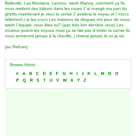
Belleville, Las Montana, Larmou, wesh Mansa, comment ça Ils
nous mettent des bâtons dans les roues J´ai mangé ma part du
ghetto maintenant je veux la cerise J´avalerai le noyau et l´micro
tellement j´ai les crocs Les maisons de disques ont peur de nous,
wesh l´équipe, vous êtes où? (pas très loin derrière vous) Les
zoulous jouent les voyous mais ça se fait pas d´imiter la survie Ils
nous arriveront jamais à la cheville, j´chierai jamais là où je vis
{au Refrain}
Browse Artists :
#
A
B
C
D
E
F
G
H
I
J
K
L
M
N
O
P
Q
R
S
T
U
V
W
X
Y
Z