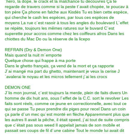
´héro, la dope, le crack et la malchance tu découvres Ça te
regarde de travers comme si la peste t´avait chopée, te poucav à
ton père Ça phone en falche aux Kisdés Tu es bien cette espèce,
qui cherche le cash les espèces, par tous ces espèces de
moyens La rue c´est rasoir à tous les angles du boulevard L´effet
se répète, toujours les mêmes ratures sur le buvard C´est
superette pour accros comme chez les coiffeurs afros Dans les
chiottes du Mac Do ou la réserve de la licepo
REFRAIN (Dry & Demon One)
Mais quand la nuit m´emporte
Quelque chose qui frappe à ma porte
Dans le ghetto français, ça vend de la mort et ça rapporte
J´ai mangé ma part du ghetto, maintenant je veux la cerise J
´avalerai le noyau et les micros tellement j´ai les crocs
DEMON ONE
J´lis mon journal, c´est toujours la merde, plein de faits divers Un
homme de dix huit ans, sous l´effet de la C.C. sort le revolver Les
faits sont réels, comme ce jeune en correctionnelle, avec tout ce
qui se passe Tu peux prendre dix piges pour recel Dans un coin
ça parle d´un mec qu´est monté en flèche Apparemment plus que
les autres Il avait la pêche, il était speed, j´ai tout de suite compris
que c´était pas sous weed Il appelait jamais de son mobile et
passait ses coups de fil d´une cabine Tout le monde lui avait dit