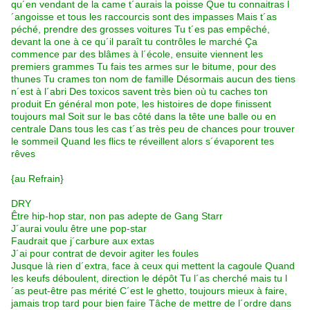
qu´en vendant de la came t´aurais la poisse Que tu connaitras l
´angoisse et tous les raccourcis sont des impasses Mais t´as
péché, prendre des grosses voitures Tu t´es pas empêché,
devant la one à ce qu´il paraît tu contrôles le marché Ça
commence par des blâmes à l´école, ensuite viennent les
premiers grammes Tu fais tes armes sur le bitume, pour des
thunes Tu crames ton nom de famille Désormais aucun des tiens
n´est à l´abri Des toxicos savent très bien où tu caches ton
produit En général mon pote, les histoires de dope finissent
toujours mal Soit sur le bas côté dans la tête une balle ou en
centrale Dans tous les cas t´as très peu de chances pour trouver
le sommeil Quand les flics te réveillent alors s´évaporent tes
rêves
{au Refrain}
DRY
Être hip-hop star, non pas adepte de Gang Starr
J´aurai voulu être une pop-star
Faudrait que j´carbure aux extas
J´ai pour contrat de devoir agiter les foules
Jusque là rien d´extra, face à ceux qui mettent la cagoule Quand
les keufs déboulent, direction le dépôt Tu l´as cherché mais tu l
´as peut-être pas mérité C´est le ghetto, toujours mieux à faire,
jamais trop tard pour bien faire Tâche de mettre de l´ordre dans