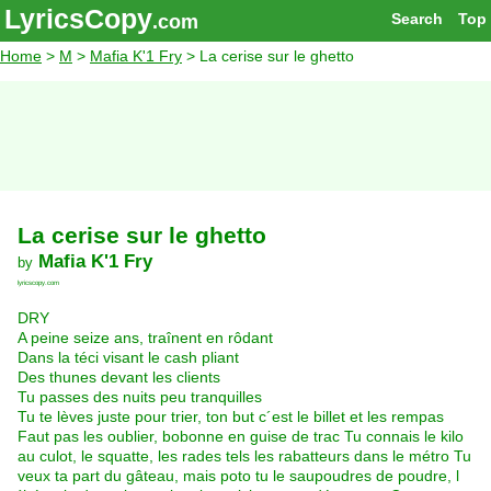
LyricsCopy
Search
Top
.com
Home
>
M
>
Mafia K'1 Fry
> La cerise sur le ghetto
La cerise sur le ghetto
Mafia K'1 Fry
by
lyricscopy.com
DRY
A peine seize ans, traînent en rôdant
Dans la téci visant le cash pliant
Des thunes devant les clients
Tu passes des nuits peu tranquilles
Tu te lèves juste pour trier, ton but c´est le billet et les rempas
Faut pas les oublier, bobonne en guise de trac Tu connais le kilo
au culot, le squatte, les rades tels les rabatteurs dans le métro Tu
veux ta part du gâteau, mais poto tu le saupoudres de poudre, l