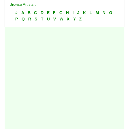
Browse Artists :
#
A
B
C
D
E
F
G
H
I
J
K
L
M
N
O
P
Q
R
S
T
U
V
W
X
Y
Z