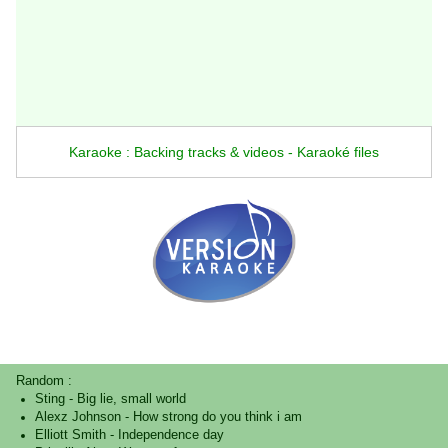
Karaoke : Backing tracks & videos - Karaoké files
Random :
Sting
-
Big lie, small world
Alexz Johnson
-
How strong do you think i am
Elliott Smith
-
Independence day