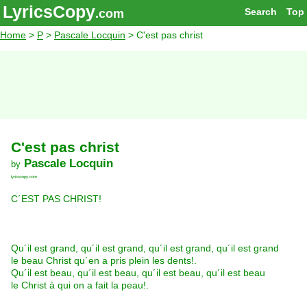
LyricsCopy
Search
Top
.com
Home
>
P
>
Pascale Locquin
> C'est pas christ
C'est pas christ
Pascale Locquin
by
lyricscopy.com
C´EST PAS CHRIST!
Qu´il est grand, qu´il est grand, qu´il est grand, qu´il est grand
le beau Christ qu´en a pris plein les dents!.
Qu´il est beau, qu´il est beau, qu´il est beau, qu´il est beau
le Christ à qui on a fait la peau!.