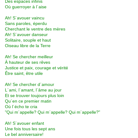
Des espaces infinis
Où guerroyer à l´aise
Ah! S´avouer vaincu
Sans paroles, éperdu
Cherchant le ventre des mères
Ah! S´avouer danseur
Solitaire, souple et haut
Oiseau libre de la Terre
Ah! Se chercher meilleur
À hauteur de ses rêves
Justice et paix, courage et vérité
Être saint, être utile
Ah! Se chercher d´amour
L´ami, l´amant, l´âme au jour
Et se trouver toujours plus loin
Qu´en ce premier matin
Où l´écho te cria
"Qui m´appelle? Qui m´appelle? Qui m´appelle?"
Ah! S´avouer enfant
Une fois tous les sept ans
Le bel anniversaire!