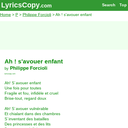
LyricsCopy
Search
Top
.com
Home
>
P
>
Philippe Forcioli
> Ah ! s'avouer enfant
Ah ! s'avouer enfant
Philippe Forcioli
by
lyricscopy.com
Ah! S´avouer enfant
Une fois pour toutes
Fragile et fou, infidèle et cruel
Brise-tout, regard doux
Ah! S´avouer vulnérable
Et chialant dans des chambres
S´inventant des batailles
Des princesses et des lits