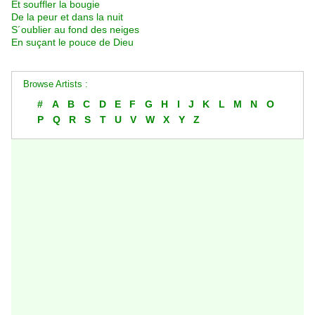
Et souffler la bougie
De la peur et dans la nuit
S´oublier au fond des neiges
En suçant le pouce de Dieu
Browse Artists :
#
A
B
C
D
E
F
G
H
I
J
K
L
M
N
O
P
Q
R
S
T
U
V
W
X
Y
Z