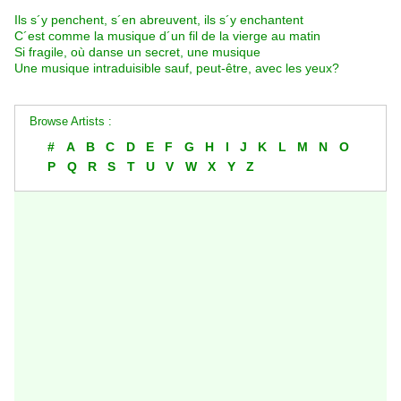
Ils s´y penchent, s´en abreuvent, ils s´y enchantent
C´est comme la musique d´un fil de la vierge au matin
Si fragile, où danse un secret, une musique
Une musique intraduisible sauf, peut-être, avec les yeux?
Browse Artists :
#
A
B
C
D
E
F
G
H
I
J
K
L
M
N
O
P
Q
R
S
T
U
V
W
X
Y
Z