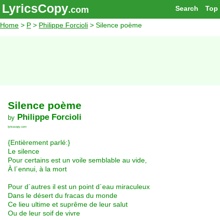
LyricsCopy
Search
Top
.com
Home
>
P
>
Philippe Forcioli
> Silence poème
Silence poème
Philippe Forcioli
by
lyricscopy.com
{Entièrement parlé:}
Le silence
Pour certains est un voile semblable au vide,
À l´ennui, à la mort
Pour d´autres il est un point d´eau miraculeux
Dans le désert du fracas du monde
Ce lieu ultime et suprême de leur salut
Ou de leur soif de vivre