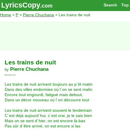
LyricsCopy
Search
Top
.com
Home
>
P
>
Pierre Chuchana
> Les trains de nuit
Les trains de nuit
Pierre Chuchana
by
lyricscopy.com
Les trains de nuit arrivent toujours au p´tit matin
Dans des villes endormies où l´on se sent malin
Encore tout engourdi, fatigué mais debout,
Dans un décor nouveau où l´on découvre tout
Les trains de nuit arrivent souvent le lendemain
C´est déjà aujourd´hui, c´est vrai, je le sais bien
Mais on se sent d´hier, on est encore là-bas
Pas sûr d´être arrivé, on est encore si las