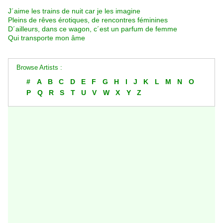
J´aime les trains de nuit car je les imagine
Pleins de rêves érotiques, de rencontres féminines
D´ailleurs, dans ce wagon, c´est un parfum de femme
Qui transporte mon âme
Browse Artists :
#
A
B
C
D
E
F
G
H
I
J
K
L
M
N
O
P
Q
R
S
T
U
V
W
X
Y
Z