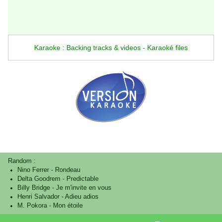
Karaoke : Backing tracks & videos - Karaoké files
Random :
Nino Ferrer
-
Rondeau
Delta Goodrem
-
Predictable
Billy Bridge
-
Je m'invite en vous
Henri Salvador
-
Adieu adios
M. Pokora
-
Mon étoile