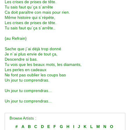
Les crises de prises de tête.
Tu sais faut qu´ça s´arrête
Ca doit paraître con mais pour rien.
Même histoire qui s´répète,
Les crises de prises de tête.
Tu sais faut qu´ça s´arrête..
{au Refrain}
Sache que j´ai déjà trop donné
Je n´ai plus envie de tout ça,
Descendre si bas.
Tu vois que les beaux mots, les diamants,
Les perles en cadeaux
Ne font pas oublier les coups bas
Un jour tu comprendras.
Un jour tu comprendras...
Un jour tu comprendras...
Browse Artists :
#
A
B
C
D
E
F
G
H
I
J
K
L
M
N
O