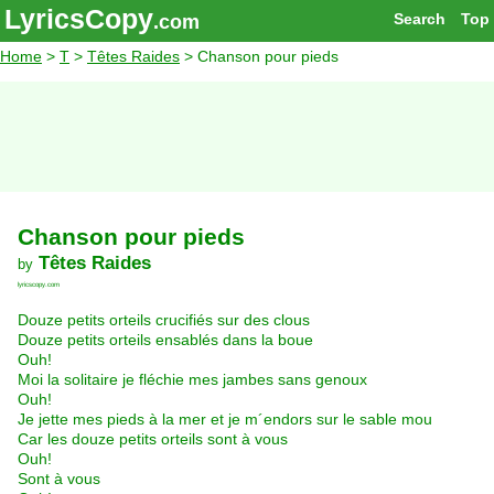
LyricsCopy
Search
Top
.com
Home
>
T
>
Têtes Raides
> Chanson pour pieds
Chanson pour pieds
Têtes Raides
by
lyricscopy.com
Douze petits orteils crucifiés sur des clous
Douze petits orteils ensablés dans la boue
Ouh!
Moi la solitaire je fléchie mes jambes sans genoux
Ouh!
Je jette mes pieds à la mer et je m´endors sur le sable mou
Car les douze petits orteils sont à vous
Ouh!
Sont à vous