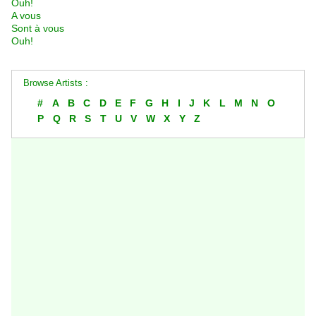
Ouh!
A vous
Sont à vous
Ouh!
Browse Artists :
#
A
B
C
D
E
F
G
H
I
J
K
L
M
N
O
P
Q
R
S
T
U
V
W
X
Y
Z