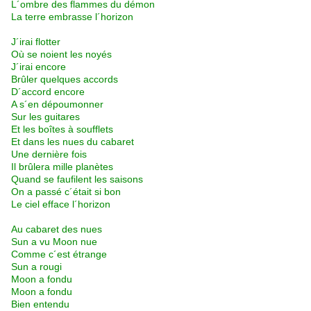
L´ombre des flammes du démon
La terre embrasse l´horizon
J´irai flotter
Où se noient les noyés
J´irai encore
Brûler quelques accords
D´accord encore
A s´en dépoumonner
Sur les guitares
Et les boîtes à soufflets
Et dans les nues du cabaret
Une dernière fois
Il brûlera mille planètes
Quand se faufilent les saisons
On a passé c´était si bon
Le ciel efface l´horizon
Au cabaret des nues
Sun a vu Moon nue
Comme c´est étrange
Sun a rougi
Moon a fondu
Moon a fondu
Bien entendu