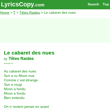
LyricsCopy
Search
Top
.com
Home
>
T
>
Têtes Raides
> Le cabaret des nues
Le cabaret des nues
Têtes Raides
by
lyricscopy.com
Au cabaret des nues
Sun a vu Moon nue
Comme c´est étrange
Sun a rougi
Moon a fondu
Moon a fondu
Bien entendu
On n´revient jamais en avant