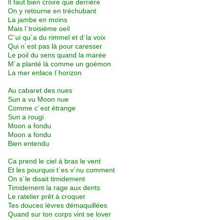
Il faut bien croire que derrière
On y retourne en tréchubant
La jambe en moins
Mais l´troisième oeil
C´ui qu´a du rimmel et d´la voix
Qui n´est pas là pour caresser
Le poil du sens quand la marée
M´a planté là comme un goémon
La mer enlace l´horizon
Au cabaret des nues
Sun a vu Moon nue
Comme c´est étrange
Sun a rougi
Moon a fondu
Moon a fondu
Bien entendu
Ca prend le ciel à bras le vent
Et les pourquoi t´es v´nu comment
On s´le disait timidement
Timidement la rage aux dents
Le ratelier prêt à croquer
Tes douces lèvres démaquillées
Quand sur ton corps vint se lover