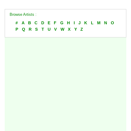
Browse Artists :
#
A
B
C
D
E
F
G
H
I
J
K
L
M
N
O
P
Q
R
S
T
U
V
W
X
Y
Z