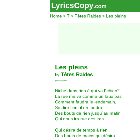
LyricsCopy
.com
Home
>
T
>
Têtes Raides
> Les pleins
Les pleins
Têtes Raides
by
lyricscopy.com
Niché dans rien à qui va l´chien?
La rue me va comme un faux pas
Comment faudra le lendemain,
Se dire tient il en faudra
Des bouts de rien jusqu´au matin
Qui nous ira rue des iras
Qui désira de temps à rien
Des bouts de mains qui désira