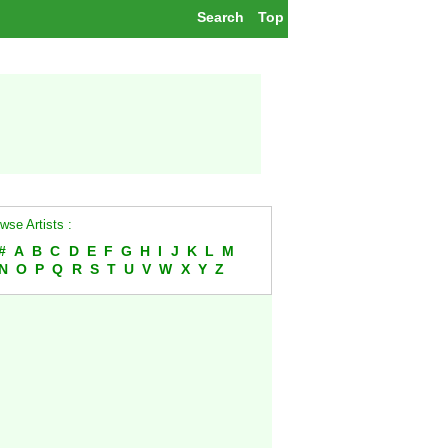
Search
Top
wse Artists :
#
A
B
C
D
E
F
G
H
I
J
K
L
M
N
O
P
Q
R
S
T
U
V
W
X
Y
Z