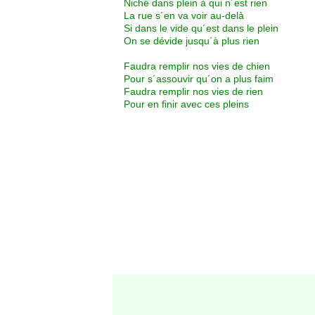
Niché dans plein à qui n´est rien
La rue s´en va voir au-delà
Si dans le vide qu´est dans le plein
On se dévide jusqu´à plus rien
Faudra remplir nos vies de chien
Pour s´assouvir qu´on a plus faim
Faudra remplir nos vies de rien
Pour en finir avec ces pleins