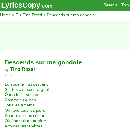
LyricsCopy
Search
Top
.com
Home
>
T
>
Tino Rossi
> Descends sur ma gondole
Descends sur ma gondole
Tino Rossi
by
lyricscopy.com
Lorsque la nuit descend
Sur tes canaux d´argent
Ô ma belle Venise
Comme tu grises
Tous les amants
On rêve tous les jours
Du merveilleux séjour
Où l´on voit apparaître
À toutes les fenêtres