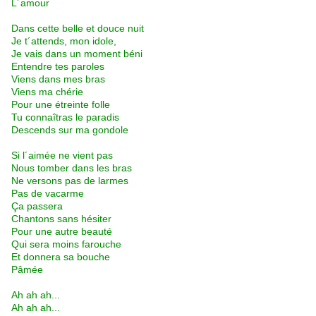
L´amour
Dans cette belle et douce nuit
Je t´attends, mon idole,
Je vais dans un moment béni
Entendre tes paroles
Viens dans mes bras
Viens ma chérie
Pour une étreinte folle
Tu connaîtras le paradis
Descends sur ma gondole
Si l´aimée ne vient pas
Nous tomber dans les bras
Ne versons pas de larmes
Pas de vacarme
Ça passera
Chantons sans hésiter
Pour une autre beauté
Qui sera moins farouche
Et donnera sa bouche
Pâmée
Ah ah ah...
Ah ah ah...