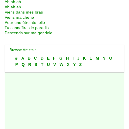
Ah ah ah...
Ah ah ah...
Viens dans mes bras
Viens ma chérie
Pour une étreinte folle
Tu connaîtras le paradis
Descends sur ma gondole
Browse Artists :
#
A
B
C
D
E
F
G
H
I
J
K
L
M
N
O
P
Q
R
S
T
U
V
W
X
Y
Z