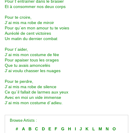
Pour t´entraîner dans le brasier
Et à consommer nos deux corps
Pour te croire,
J´ai mis ma robe de miroir
Pour qu´en mon amour tu te voies
Auréolé de cent victoires
Un matin du dernier combat
Pour t´aider,
J´ai mis mon costume de fée
Pour apaiser tous les orages
Que tu avais amoncelés
J´ai voulu chasser les nuages
Pour te perdre,
J´ai mis ma robe de silence
Ce qu´il fallait de larmes aux yeux
Avec en moi un vide immense
J´ai mis mon costume d´adieu.
Browse Artists :
#
A
B
C
D
E
F
G
H
I
J
K
L
M
N
O