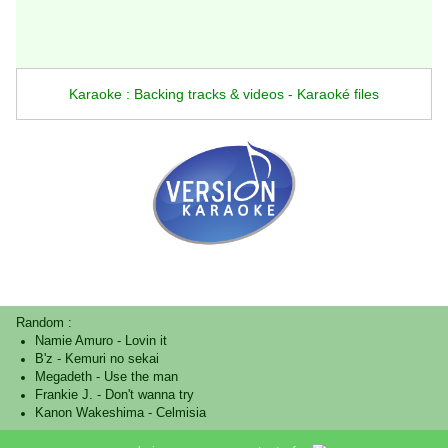
Karaoke : Backing tracks & videos - Karaoké files
Random :
Namie Amuro
-
Lovin it
B'z
-
Kemuri no sekai
Megadeth
-
Use the man
Frankie J.
-
Don't wanna try
Kanon Wakeshima
-
Celmisia