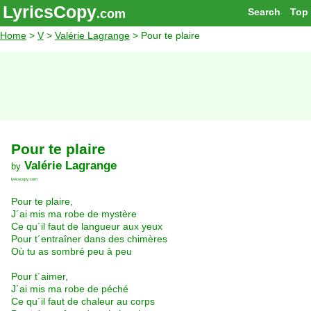
LyricsCopy
Search
Top
.com
Home
>
V
>
Valérie Lagrange
> Pour te plaire
Pour te plaire
Valérie Lagrange
by
lyricscopy.com
Pour te plaire,
J´ai mis ma robe de mystère
Ce qu´il faut de langueur aux yeux
Pour t´entraîner dans des chimères
Où tu as sombré peu à peu
Pour t´aimer,
J´ai mis ma robe de péché
Ce qu´il faut de chaleur au corps