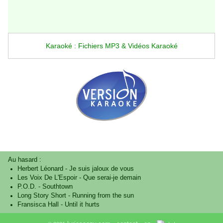
Karaoké : Fichiers MP3 & Vidéos Karaoké
Au hasard :
Herbert Léonard
-
Je suis jaloux de vous
Les Voix De L'Espoir
-
Que serai-je demain
P.O.D.
-
Southtown
Long Story Short
-
Running from the sun
Fransisca Hall
-
Until it hurts