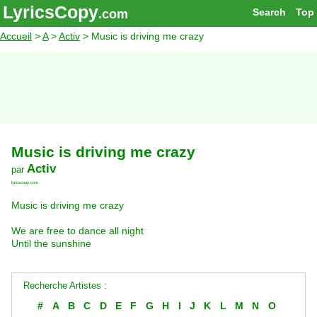
LyricsCopy
Search
Top
.com
Accueil
>
A
>
Activ
> Music is driving me crazy
Music is driving me crazy
Activ
par
lyricscopy.com
Music is driving me crazy
We are free to dance all night
Until the sunshine
Recherche Artistes :
#
A
B
C
D
E
F
G
H
I
J
K
L
M
N
O