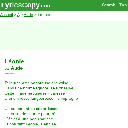
LyricsCopy
Search
Top
.com
Accueil
>
A
>
Aude
> Léonie
Léonie
Aude
par
lyricscopy.com
Telle une ame vaporeuse elle valse
Dans une brume liquoreuse il observe
Cette image nébuleuse il caresse
D´une ivresse langoureuse il s´imprègne
Un battement de cils ardoisés
Un ballet de sourire pourprés
L´éclat d´une peau satinée
Et pourtant Léonie, s´ennuie