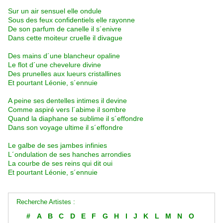
Sur un air sensuel elle ondule
Sous des feux confidentiels elle rayonne
De son parfum de canelle il s´enivre
Dans cette moiteur cruelle il divague
Des mains d´une blancheur opaline
Le flot d´une chevelure divine
Des prunelles aux lueurs cristallines
Et pourtant Léonie, s´ennuie
A peine ses dentelles intimes il devine
Comme aspiré vers l´abime il sombre
Quand la diaphane se sublime il s´effondre
Dans son voyage ultime il s´effondre
Le galbe de ses jambes infinies
L´ondulation de ses hanches arrondies
La courbe de ses reins qui dit oui
Et pourtant Léonie, s´ennuie
Recherche Artistes :
#
A
B
C
D
E
F
G
H
I
J
K
L
M
N
O