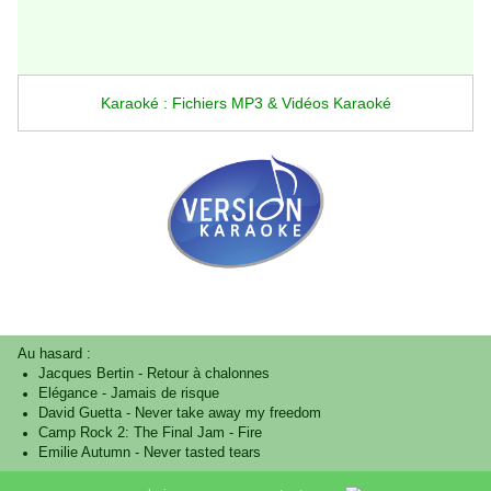
Karaoké : Fichiers MP3 & Vidéos Karaoké
Au hasard :
Jacques Bertin
-
Retour à chalonnes
Elégance
-
Jamais de risque
David Guetta
-
Never take away my freedom
Camp Rock 2: The Final Jam
-
Fire
Emilie Autumn
-
Never tasted tears