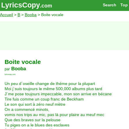
LyricsCopy
Search
Top
.com
Accueil
>
B
>
Booba
> Boite vocale
Boite vocale
Booba
par
lyricscopy.com
Un peu d´oseille change de thème pour la plupart
Moi j´suis toujours le même 500,000 albums plus tard
J´me pose toujours impeccable, mon son arrive en bécane
Tire fuis comme un coup franc de Beckham
Le son qui sort à zéro neuf mètre
On a commencé minots,
vomis nos trips au mic, pas là pour plaire au meuf mec
Que des braves sur la pelouse
Tu piges on a le blues des esclaves