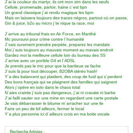
J´ai la couleur du martyr, ils ont mon sim dans les seufs
Cellule, promenade, parloir, haine c´est bpn
Un grand classique j´ai rendu magique les bpm
Mais on laissera toujours des traces négros, partout où on passe,
Gin & juice, b2o au micro j´te nique ta race, moi
J´arrive au tribunal frais en Air Force, en Marithé
Mc poursuivi pour crime contre l´humanité
J´vais surement prendre perpète, preparez les mandats
Moi j´suis toujours au mauvais moment au mavais endroit
Gardez moi la meilleure cellule loin du bureau des SS
J´arrive avec un portble G4 et l´ADSL
Je prends pas le mic pour que la banlieue se fache
J´suis là pour tout découper, B2OBA stéréo hash!
Y´a des balancent qui plaident, des coup de fusil qui s´perdent
Des bons français qui se plaignent des familles qui saignent
Alors j´opère en solo dans le chaos total
N´aies crainte j´suis pas dangereux, j´ai ni cravate ni barbe
J´ai failli sauter sur une mine en regardant une carte postale
Je vais débarrasser le bitume m´arracher sur une ile
Faire un peu de bif ailleurs, fermer le local
Y´a plus personne ici d´ailleurs crois en ma boite vocale
Recherche Artistes :