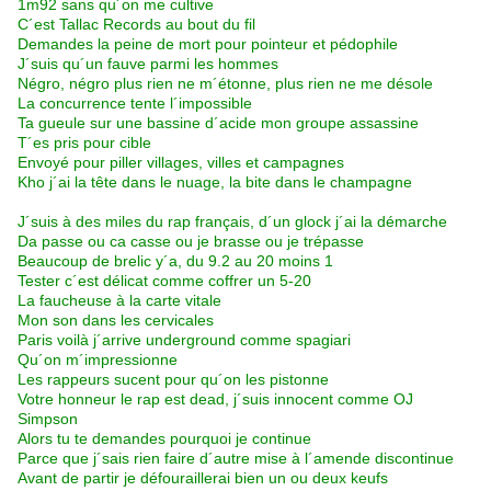
1m92 sans qu´on me cultive
C´est Tallac Records au bout du fil
Demandes la peine de mort pour pointeur et pédophile
J´suis qu´un fauve parmi les hommes
Négro, négro plus rien ne m´étonne, plus rien ne me désole
La concurrence tente l´impossible
Ta gueule sur une bassine d´acide mon groupe assassine
T´es pris pour cible
Envoyé pour piller villages, villes et campagnes
Kho j´ai la tête dans le nuage, la bite dans le champagne
J´suis à des miles du rap français, d´un glock j´ai la démarche
Da passe ou ca casse ou je brasse ou je trépasse
Beaucoup de brelic y´a, du 9.2 au 20 moins 1
Tester c´est délicat comme coffrer un 5-20
La faucheuse à la carte vitale
Mon son dans les cervicales
Paris voilà j´arrive underground comme spagiari
Qu´on m´impressionne
Les rappeurs sucent pour qu´on les pistonne
Votre honneur le rap est dead, j´suis innocent comme OJ
Simpson
Alors tu te demandes pourquoi je continue
Parce que j´sais rien faire d´autre mise à l´amende discontinue
Avant de partir je défouraillerai bien un ou deux keufs