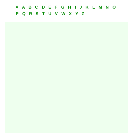
#
A
B
C
D
E
F
G
H
I
J
K
L
M
N
O
P
Q
R
S
T
U
V
W
X
Y
Z