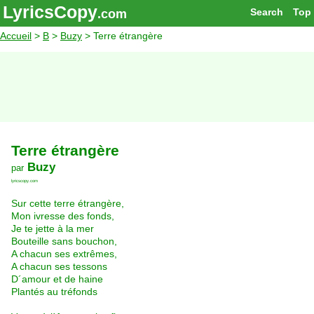
LyricsCopy
Search
Top
.com
Accueil
>
B
>
Buzy
> Terre étrangère
Terre étrangère
Buzy
par
lyricscopy.com
Sur cette terre étrangère,
Mon ivresse des fonds,
Je te jette à la mer
Bouteille sans bouchon,
A chacun ses extrêmes,
A chacun ses tessons
D´amour et de haine
Plantés au tréfonds