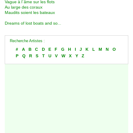
Vague à l´âme sur les flots
Au large des coraux
Maudits soient les bateaux
Dreams of lost boats and so...
Recherche Artistes :
#
A
B
C
D
E
F
G
H
I
J
K
L
M
N
O
P
Q
R
S
T
U
V
W
X
Y
Z