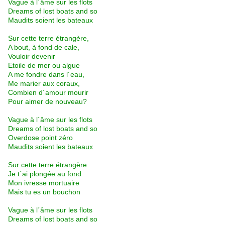
Vague à l´âme sur les flots
Dreams of lost boats and so
Maudits soient les bateaux
Sur cette terre étrangère,
A bout, à fond de cale,
Vouloir devenir
Etoile de mer ou algue
A me fondre dans l´eau,
Me marier aux coraux,
Combien d´amour mourir
Pour aimer de nouveau?
Vague à l´âme sur les flots
Dreams of lost boats and so
Overdose point zéro
Maudits soient les bateaux
Sur cette terre étrangère
Je t´ai plongée au fond
Mon ivresse mortuaire
Mais tu es un bouchon
Vague à l´âme sur les flots
Dreams of lost boats and so