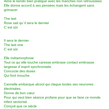
Aime le kendo bien pratiqué avec les manches non retroussées.
Elle donne accord à ses pensées mais les échangent sans
grimacer.
The last
Rose sait qu´il sera le dernier
C´est sûr
Il sera le dernier
The last one
C´est sûr
Elle métamorphose
Tout ce qu´elle touche caresse embrase contact embrasse
largesse d´esprit synchronisée.
Concocte des doses
Qui font mouche.
Cannelle embarque alcool qui claque toutes ses neurones
électrisées.
Donne de bon cœur
Pour qui veut bien séance profane pour que se fane ce monde
infect sectorisé.
Conçoit que ce siècle