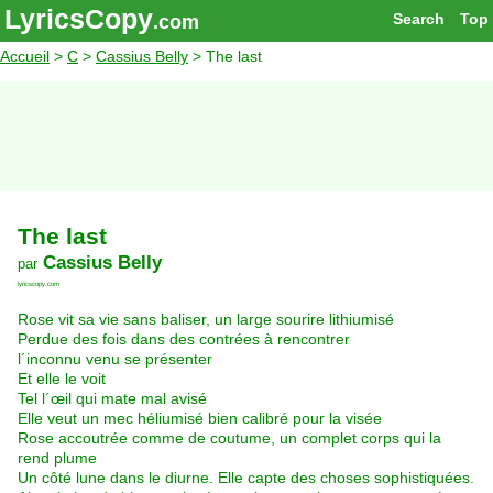
LyricsCopy
Search
Top
.com
Accueil
>
C
>
Cassius Belly
> The last
The last
Cassius Belly
par
lyricscopy.com
Rose vit sa vie sans baliser, un large sourire lithiumisé
Perdue des fois dans des contrées à rencontrer
l´inconnu venu se présenter
Et elle le voit
Tel l´œil qui mate mal avisé
Elle veut un mec héliumisé bien calibré pour la visée
Rose accoutrée comme de coutume, un complet corps qui la
rend plume
Un côté lune dans le diurne. Elle capte des choses sophistiquées.