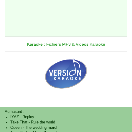
Karaoké : Fichiers MP3 & Vidéos Karaoké
Au hasard :
IYAZ
-
Replay
Take That
-
Rule the world
Queen
-
The wedding march