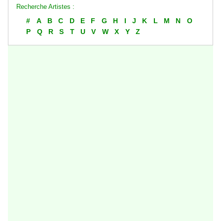
Recherche Artistes :
#
A
B
C
D
E
F
G
H
I
J
K
L
M
N
O
P
Q
R
S
T
U
V
W
X
Y
Z