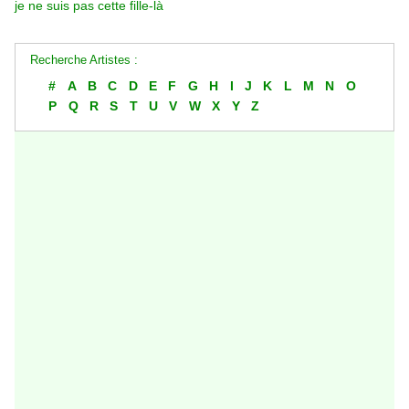
je ne suis pas cette fille-là
Recherche Artistes :
#
A
B
C
D
E
F
G
H
I
J
K
L
M
N
O
P
Q
R
S
T
U
V
W
X
Y
Z