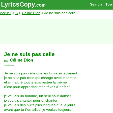
LyricsCopy
Search
Top
.com
Accueil
>
C
>
Céline Dion
> Je ne suis pas celle
Je ne suis pas celle
Céline Dion
par
lyricscopy.com
Je ne suis pas celle que les lumières éclairent
je ne suis pas celle qui change avec le temps
et si malgré tout je suis restée la même
c´est pour approcher mes rêves d´enfant
je voulais un homme, un seul pour danser
je voulais chanter pour enchanter
je voulais des nuits plus longues que le jours
avant que tu t´en ailles, je voulais toujours