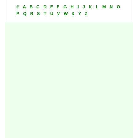
#
A
B
C
D
E
F
G
H
I
J
K
L
M
N
O
P
Q
R
S
T
U
V
W
X
Y
Z