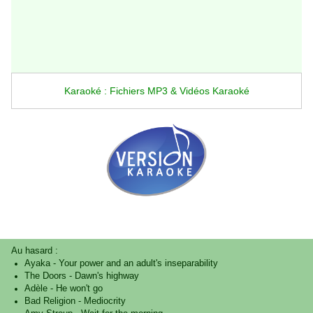
Karaoké : Fichiers MP3 & Vidéos Karaoké
Au hasard :
Ayaka
-
Your power and an adult's inseparability
The Doors
-
Dawn's highway
Adèle
-
He won't go
Bad Religion
-
Mediocrity