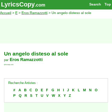
LyricsCopy
Search
Top
.com
Accueil
>
E
>
Eros Ramazzotti
> Un angelo disteso al sole
Un angelo disteso al sole
Eros Ramazzotti
par
lyricscopy.com
Recherche Artistes :
#
A
B
C
D
E
F
G
H
I
J
K
L
M
N
O
P
Q
R
S
T
U
V
W
X
Y
Z