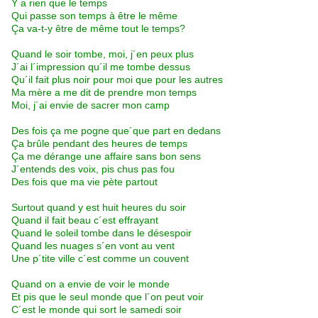
Y a rien que le temps
Qui passe son temps à être le même
Ça va-t-y être de même tout le temps?
Quand le soir tombe, moi, j´en peux plus
J´ai l´impression qu´il me tombe dessus
Qu´il fait plus noir pour moi que pour les autres
Ma mère a me dit de prendre mon temps
Moi, j´ai envie de sacrer mon camp
Des fois ça me pogne que´que part en dedans
Ça brûle pendant des heures de temps
Ça me dérange une affaire sans bon sens
J´entends des voix, pis chus pas fou
Des fois que ma vie pète partout
Surtout quand y est huit heures du soir
Quand il fait beau c´est effrayant
Quand le soleil tombe dans le désespoir
Quand les nuages s´en vont au vent
Une p´tite ville c´est comme un couvent
Quand on a envie de voir le monde
Et pis que le seul monde que l´on peut voir
C´est le monde qui sort le samedi soir