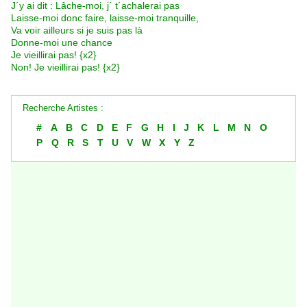
J´y ai dit : Lâche-moi, j´ t´achalerai pas
Laisse-moi donc faire, laisse-moi tranquille,
Va voir ailleurs si je suis pas là
Donne-moi une chance
Je vieillirai pas! {x2}
Non! Je vieillirai pas! {x2}
Recherche Artistes :
#
A
B
C
D
E
F
G
H
I
J
K
L
M
N
O
P
Q
R
S
T
U
V
W
X
Y
Z