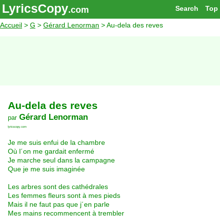
LyricsCopy
Search
Top
.com
Accueil
>
G
>
Gérard Lenorman
> Au-dela des reves
Au-dela des reves
Gérard Lenorman
par
lyricscopy.com
Je me suis enfui de la chambre
Où l´on me gardait enfermé
Je marche seul dans la campagne
Que je me suis imaginée
Les arbres sont des cathédrales
Les femmes fleurs sont à mes pieds
Mais il ne faut pas que j´en parle
Mes mains recommencent à trembler