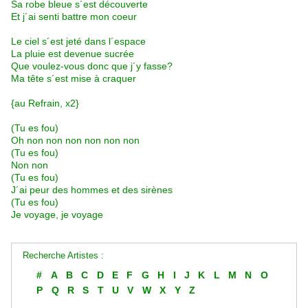
Sa robe bleue s´est découverte
Et j´ai senti battre mon coeur
Le ciel s´est jeté dans l´espace
La pluie est devenue sucrée
Que voulez-vous donc que j´y fasse?
Ma tête s´est mise à craquer
{au Refrain, x2}
(Tu es fou)
Oh non non non non non non
(Tu es fou)
Non non
(Tu es fou)
J´ai peur des hommes et des sirènes
(Tu es fou)
Je voyage, je voyage
Recherche Artistes :
#
A
B
C
D
E
F
G
H
I
J
K
L
M
N
O
P
Q
R
S
T
U
V
W
X
Y
Z