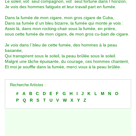
Le soleil, vot´ seul compagnon, vot´ seul fortune dans l´horizon,
Je vois des hommes fatigués et leur travail part en fumée.
Dans la fumée de mon cigare, mon gros cigare de Cuba,
Dans sa fumée d´un bleu bizarre, la fumée qui monte je vois :
Assis là, dans mon rocking-chair sous la fumée, en prière,
sous cette fumée de mon cigare, de mon gros cu-bain de cigare.
Je vois dans l´bleu de cette fumée, des hommes à la peau
basanée,
Qui transpirent sous le soleil, la peau brûlée sous le soleil.
Malgré une tâche épuisante, du courage, ces hommes chantent,
Et moi je souffle dans la fumée, merci vous à la peau brûlée.
Recherche Artistes :
#
A
B
C
D
E
F
G
H
I
J
K
L
M
N
O
P
Q
R
S
T
U
V
W
X
Y
Z