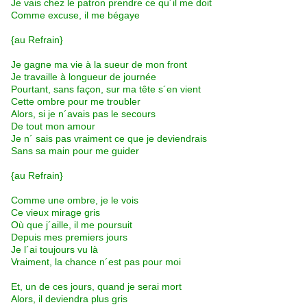
Je vais chez le patron prendre ce qu´il me doit
Comme excuse, il me bégaye
{au Refrain}
Je gagne ma vie à la sueur de mon front
Je travaille à longueur de journée
Pourtant, sans façon, sur ma tête s´en vient
Cette ombre pour me troubler
Alors, si je n´avais pas le secours
De tout mon amour
Je n´ sais pas vraiment ce que je deviendrais
Sans sa main pour me guider
{au Refrain}
Comme une ombre, je le vois
Ce vieux mirage gris
Où que j´aille, il me poursuit
Depuis mes premiers jours
Je l´ai toujours vu là
Vraiment, la chance n´est pas pour moi
Et, un de ces jours, quand je serai mort
Alors, il deviendra plus gris