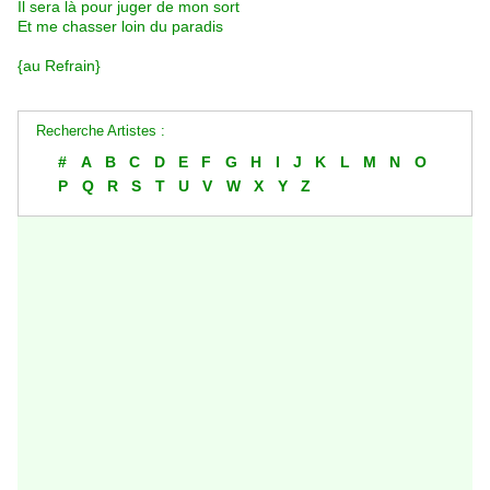
Il sera là pour juger de mon sort
Et me chasser loin du paradis
{au Refrain}
Recherche Artistes :
#
A
B
C
D
E
F
G
H
I
J
K
L
M
N
O
P
Q
R
S
T
U
V
W
X
Y
Z