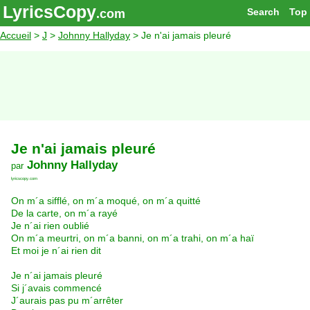
LyricsCopy
Search
Top
.com
Accueil
>
J
>
Johnny Hallyday
> Je n'ai jamais pleuré
Je n'ai jamais pleuré
Johnny Hallyday
par
lyricscopy.com
On m´a sifflé, on m´a moqué, on m´a quitté
De la carte, on m´a rayé
Je n´ai rien oublié
On m´a meurtri, on m´a banni, on m´a trahi, on m´a haï
Et moi je n´ai rien dit
Je n´ai jamais pleuré
Si j´avais commencé
J´aurais pas pu m´arrêter