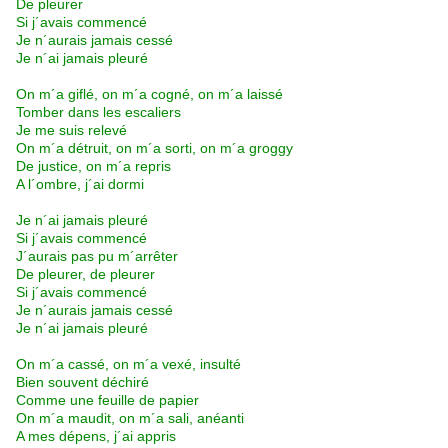
De pleurer
Si j´avais commencé
Je n´aurais jamais cessé
Je n´ai jamais pleuré
On m´a giflé, on m´a cogné, on m´a laissé
Tomber dans les escaliers
Je me suis relevé
On m´a détruit, on m´a sorti, on m´a groggy
De justice, on m´a repris
A l´ombre, j´ai dormi
Je n´ai jamais pleuré
Si j´avais commencé
J´aurais pas pu m´arrêter
De pleurer, de pleurer
Si j´avais commencé
Je n´aurais jamais cessé
Je n´ai jamais pleuré
On m´a cassé, on m´a vexé, insulté
Bien souvent déchiré
Comme une feuille de papier
On m´a maudit, on m´a sali, anéanti
A mes dépens, j´ai appris