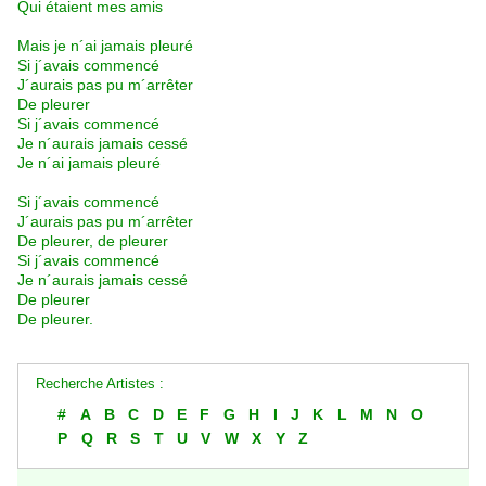
Qui étaient mes amis
Mais je n´ai jamais pleuré
Si j´avais commencé
J´aurais pas pu m´arrêter
De pleurer
Si j´avais commencé
Je n´aurais jamais cessé
Je n´ai jamais pleuré
Si j´avais commencé
J´aurais pas pu m´arrêter
De pleurer, de pleurer
Si j´avais commencé
Je n´aurais jamais cessé
De pleurer
De pleurer.
Recherche Artistes :
#
A
B
C
D
E
F
G
H
I
J
K
L
M
N
O
P
Q
R
S
T
U
V
W
X
Y
Z