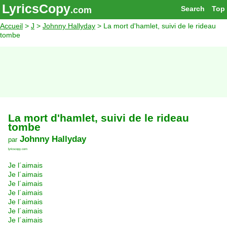
LyricsCopy
Search
Top
.com
Accueil
>
J
>
Johnny Hallyday
> La mort d'hamlet, suivi de le rideau
tombe
La mort d'hamlet, suivi de le rideau
tombe
Johnny Hallyday
par
lyricscopy.com
Je l´aimais
Je l´aimais
Je l´aimais
Je l´aimais
Je l´aimais
Je l´aimais
Je l´aimais