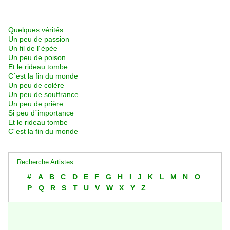
Quelques vérités
Un peu de passion
Un fil de l´épée
Un peu de poison
Et le rideau tombe
C´est la fin du monde
Un peu de colère
Un peu de souffrance
Un peu de prière
Si peu d´importance
Et le rideau tombe
C´est la fin du monde
Recherche Artistes :
#
A
B
C
D
E
F
G
H
I
J
K
L
M
N
O
P
Q
R
S
T
U
V
W
X
Y
Z