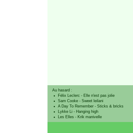
Au hasard :
Félix Leclerc
-
Elle n'est pas jolie
Sam Cooke
-
Sweet leilani
A Day To Remember
-
Sticks & bricks
Lykke Li
-
Hanging high
Les Elles
-
Krik manivelle