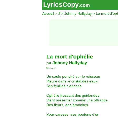
LyricsCopy
.com
Accueil
>
J
>
Johnny Hallyday
> La mort d'oph
La mort d'ophélie
Johnny Hallyday
par
lyricscopy.com
Un saule penché sur le ruisseau
Pleure dans le cristal des eaux
Ses feuilles blanches
Ophélie tressant des guirlandes
Vient présenter comme une offrande
Des fleurs, des branches
Pour caresser ses boutons d’or