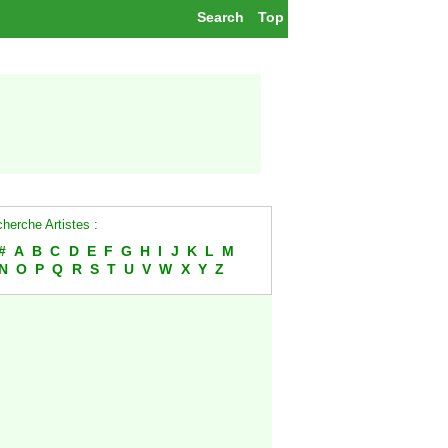
Search
Top
herche Artistes :
#
A
B
C
D
E
F
G
H
I
J
K
L
M
N
O
P
Q
R
S
T
U
V
W
X
Y
Z