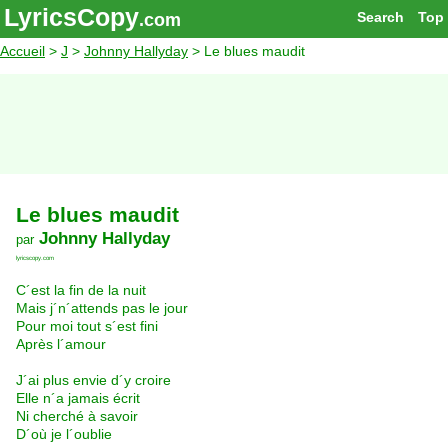
LyricsCopy
Search
Top
.com
Accueil
>
J
>
Johnny Hallyday
> Le blues maudit
Le blues maudit
Johnny Hallyday
par
lyricscopy.com
C´est la fin de la nuit
Mais j´n´attends pas le jour
Pour moi tout s´est fini
Après l´amour
J´ai plus envie d´y croire
Elle n´a jamais écrit
Ni cherché à savoir
D´où je l´oublie