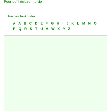
Pour qu´il éclaire ma vie
Recherche Artistes :
#
A
B
C
D
E
F
G
H
I
J
K
L
M
N
O
P
Q
R
S
T
U
V
W
X
Y
Z