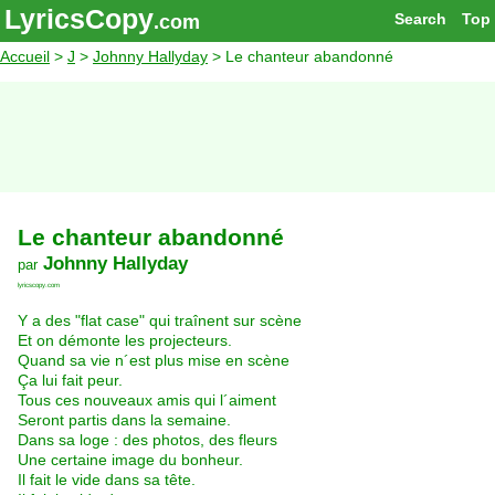
LyricsCopy
Search
Top
.com
Accueil
>
J
>
Johnny Hallyday
> Le chanteur abandonné
Le chanteur abandonné
Johnny Hallyday
par
lyricscopy.com
Y a des "flat case" qui traînent sur scène
Et on démonte les projecteurs.
Quand sa vie n´est plus mise en scène
Ça lui fait peur.
Tous ces nouveaux amis qui l´aiment
Seront partis dans la semaine.
Dans sa loge : des photos, des fleurs
Une certaine image du bonheur.
Il fait le vide dans sa tête.