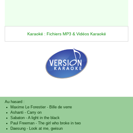
Karaoké : Fichiers MP3 & Vidéos Karaoké
Au hasard :
Maxime Le Forestier
-
Bille de verre
Ashanti
-
Carry on
Sabaton
-
A light in the black
Paul Freeman
-
The girl who broke in two
Daesung
-
Look at me, gwisun