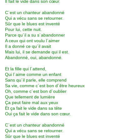
Il fait le vide dans son cœur.
C´est un chanteur abandonné
Qui a vécu sans se retourner.
Sûr que le blues est inventé
Pour lui, cette nuit.
Parce qu´il a su s´abandonner
A ceux qui ont voulu l´aimer
Il a donné ce qu´il avait
Mais lui, il se demande qui il est.
Abandonné, oui, abandonné.
Et la fille qui l´attend,
Qui l´aime comme un enfant
Sans qu´il parle, elle comprend
Sa vie, comme c´est bon d´être heureux
Oh, comme c´est bon d´oublier
Que tellement de lumière
Ça peut faire mal aux yeux
Et ça fait le vide dans sa tête
Oui ça fait le vide dans son cœur.
C´est un chanteur abandonné
Qui a vécu sans se retourner.
Sûr que le blues est inventé