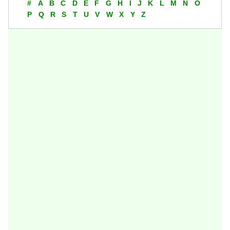
#
A
B
C
D
E
F
G
H
I
J
K
L
M
N
O
P
Q
R
S
T
U
V
W
X
Y
Z