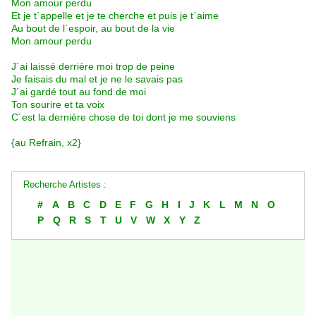
Mon amour perdu
Et je t´appelle et je te cherche et puis je t´aime
Au bout de l´espoir, au bout de la vie
Mon amour perdu
J´ai laissé derrière moi trop de peine
Je faisais du mal et je ne le savais pas
J´ai gardé tout au fond de moi
Ton sourire et ta voix
C´est la dernière chose de toi dont je me souviens
{au Refrain, x2}
Recherche Artistes :
#
A
B
C
D
E
F
G
H
I
J
K
L
M
N
O
P
Q
R
S
T
U
V
W
X
Y
Z