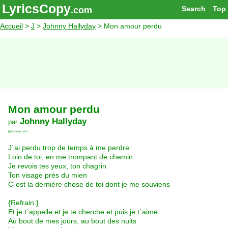
LyricsCopy
Search
Top
.com
Accueil
>
J
>
Johnny Hallyday
> Mon amour perdu
Mon amour perdu
Johnny Hallyday
par
lyricscopy.com
J´ai perdu trop de temps à me perdre
Loin de toi, en me trompant de chemin
Je revois tes yeux, ton chagrin
Ton visage près du mien
C´est la dernière chose de toi dont je me souviens
{Refrain:}
Et je t´appelle et je te cherche et puis je t´aime
Au bout de mes jours, au bout des nuits