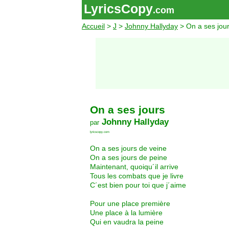
LyricsCopy
.com
Accueil
>
J
>
Johnny Hallyday
> On a ses jou
On a ses jours
Johnny Hallyday
par
lyricscopy.com
On a ses jours de veine
On a ses jours de peine
Maintenant, quoiqu´il arrive
Tous les combats que je livre
C´est bien pour toi que j´aime
Pour une place première
Une place à la lumière
Qui en vaudra la peine