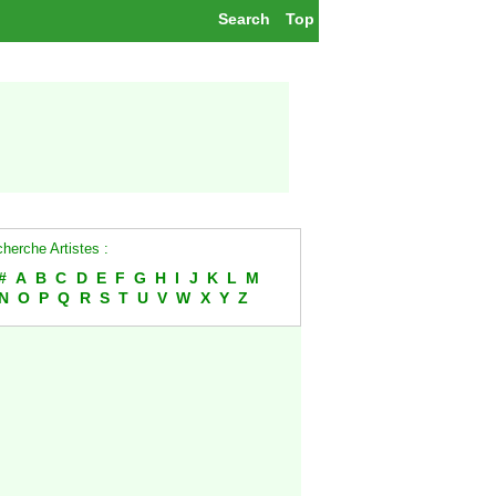
Search
Top
herche Artistes :
#
A
B
C
D
E
F
G
H
I
J
K
L
M
N
O
P
Q
R
S
T
U
V
W
X
Y
Z