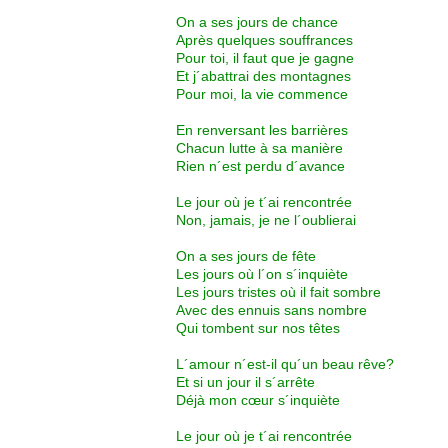
On a ses jours de chance
Après quelques souffrances
Pour toi, il faut que je gagne
Et j´abattrai des montagnes
Pour moi, la vie commence
En renversant les barrières
Chacun lutte à sa manière
Rien n´est perdu d´avance
Le jour où je t´ai rencontrée
Non, jamais, je ne l´oublierai
On a ses jours de fête
Les jours où l´on s´inquiète
Les jours tristes où il fait sombre
Avec des ennuis sans nombre
Qui tombent sur nos têtes
L´amour n´est-il qu´un beau rêve?
Et si un jour il s´arrête
Déjà mon cœur s´inquiète
Le jour où je t´ai rencontrée