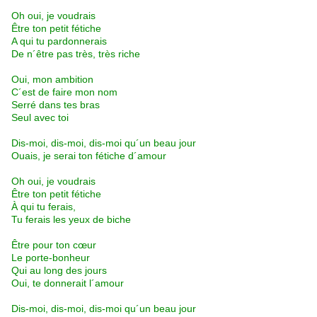
Oh oui, je voudrais
Être ton petit fétiche
A qui tu pardonnerais
De n´être pas très, très riche
Oui, mon ambition
C´est de faire mon nom
Serré dans tes bras
Seul avec toi
Dis-moi, dis-moi, dis-moi qu´un beau jour
Ouais, je serai ton fétiche d´amour
Oh oui, je voudrais
Être ton petit fétiche
À qui tu ferais,
Tu ferais les yeux de biche
Être pour ton cœur
Le porte-bonheur
Qui au long des jours
Oui, te donnerait l´amour
Dis-moi, dis-moi, dis-moi qu´un beau jour