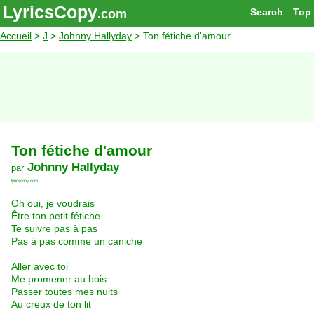
LyricsCopy
Search
Top
.com
Accueil
>
J
>
Johnny Hallyday
> Ton fétiche d'amour
Ton fétiche d'amour
Johnny Hallyday
par
lyricscopy.com
Oh oui, je voudrais
Être ton petit fétiche
Te suivre pas à pas
Pas à pas comme un caniche
Aller avec toi
Me promener au bois
Passer toutes mes nuits
Au creux de ton lit