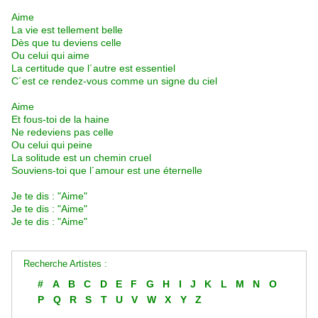
Aime
La vie est tellement belle
Dès que tu deviens celle
Ou celui qui aime
La certitude que l´autre est essentiel
C´est ce rendez-vous comme un signe du ciel
Aime
Et fous-toi de la haine
Ne redeviens pas celle
Ou celui qui peine
La solitude est un chemin cruel
Souviens-toi que l´amour est une éternelle
Je te dis : "Aime"
Je te dis : "Aime"
Je te dis : "Aime"
Recherche Artistes :
#
A
B
C
D
E
F
G
H
I
J
K
L
M
N
O
P
Q
R
S
T
U
V
W
X
Y
Z