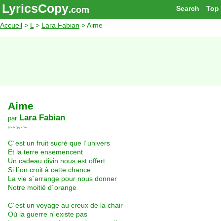
LyricsCopy
Search
Top
.com
Accueil
>
L
>
Lara Fabian
> Aime
Aime
Lara Fabian
par
lyricscopy.com
C´est un fruit sucré que l´univers
Et la terre ensemencent
Un cadeau divin nous est offert
Si l´on croit à cette chance
La vie s´arrange pour nous donner
Notre moitié d´orange
C´est un voyage au creux de la chair
Où la guerre n´existe pas