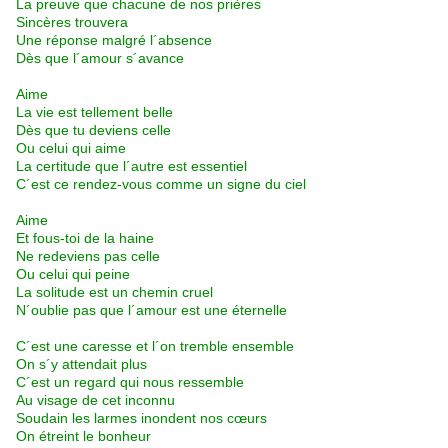
La preuve que chacune de nos prières
Sincères trouvera
Une réponse malgré l´absence
Dès que l´amour s´avance
Aime
La vie est tellement belle
Dès que tu deviens celle
Ou celui qui aime
La certitude que l´autre est essentiel
C´est ce rendez-vous comme un signe du ciel
Aime
Et fous-toi de la haine
Ne redeviens pas celle
Ou celui qui peine
La solitude est un chemin cruel
N´oublie pas que l´amour est une éternelle
C´est une caresse et l´on tremble ensemble
On s´y attendait plus
C´est un regard qui nous ressemble
Au visage de cet inconnu
Soudain les larmes inondent nos cœurs
On étreint le bonheur