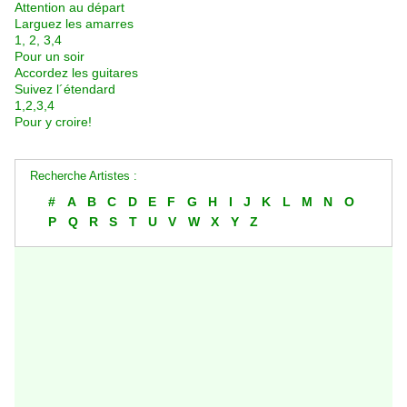
Attention au départ
Larguez les amarres
1, 2, 3,4
Pour un soir
Accordez les guitares
Suivez l´étendard
1,2,3,4
Pour y croire!
Recherche Artistes :
#
A
B
C
D
E
F
G
H
I
J
K
L
M
N
O
P
Q
R
S
T
U
V
W
X
Y
Z