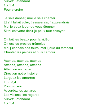
Suivez l´étendard
1,2,3,4
Pour y croire
Je sais danser, moi je sais chanter
Et s´il fallait voler, j´essaierais, j´apprendrais
Moi je peux jouer ou vous étonner
Si tel est votre désir je peux tout essayer
On fait les beaux pour la vidéo
On est les pros de trémolos
Moi j´connais des tours, moi j´joue du tambour
Chanter les peines et puis l´amour
Attends, attends, attends
Attends, attends, attends
Attention au départ
Direction notre histoire
Larguez les amarres
1, 2, 3,4
Pour un soir
Accordez les guitares
Les violons, les regards
Suivez l´étendard
1,2,3,4