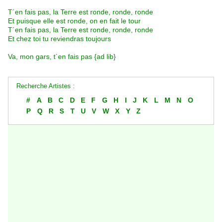
T´en fais pas, la Terre est ronde, ronde, ronde
Et puisque elle est ronde, on en fait le tour
T´en fais pas, la Terre est ronde, ronde, ronde
Et chez toi tu reviendras toujours
Va, mon gars, t´en fais pas {ad lib}
Recherche Artistes :
#
A
B
C
D
E
F
G
H
I
J
K
L
M
N
O
P
Q
R
S
T
U
V
W
X
Y
Z