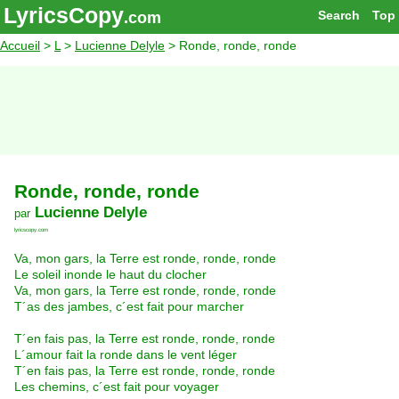
LyricsCopy
Search
Top
.com
Accueil
>
L
>
Lucienne Delyle
> Ronde, ronde, ronde
Ronde, ronde, ronde
Lucienne Delyle
par
lyricscopy.com
Va, mon gars, la Terre est ronde, ronde, ronde
Le soleil inonde le haut du clocher
Va, mon gars, la Terre est ronde, ronde, ronde
T´as des jambes, c´est fait pour marcher
T´en fais pas, la Terre est ronde, ronde, ronde
L´amour fait la ronde dans le vent léger
T´en fais pas, la Terre est ronde, ronde, ronde
Les chemins, c´est fait pour voyager