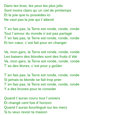
Dans tes bras, les yeux les plus jolis
Sont moins clairs qu´un ciel de printemps
Et la joie que tu possèdes ici
Ne vaut pas la joie qui t´attend
T´en fais pas, la Terre est ronde, ronde, ronde
Tout l´amour du monde n´est pas partagé
T´en fais pas, la Terre est ronde, ronde, ronde
Et ton cœur, c´est fait pour en changer
Va, mon gars, la Terre est ronde, ronde, ronde
Les baisers des blondes sont des fruits d´été
Va, mon gars, la Terre est ronde, ronde, ronde
T´as des lèvres, c´est pour y goûter
T´en fais pas, la Terre est ronde, ronde, ronde
Si jamais ta blonde se fait trop prier
T´en fais pas, la Terre est ronde, ronde, ronde
Y a des brunes pour te consoler
Quand t´auras couru tout l´univers
Et changé cent fois d´horizon
Quand t´auras bourlingué sur les mers
Si tu veux revoir ta maison