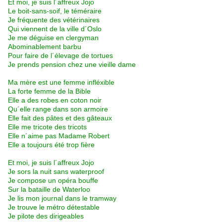
Et moi, je suis l´affreux Jojo
Le boit-sans-soif, le téméraire
Je fréquente des vétérinaires
Qui viennent de la ville d´Oslo
Je me déguise en clergyman
Abominablement barbu
Pour faire de l´élevage de tortues
Je prends pension chez une vieille dame
Ma mère est une femme infléxible
La forte femme de la Bible
Elle a des robes en coton noir
Qu´elle range dans son armoire
Elle fait des pâtes et des gâteaux
Elle me tricote des tricots
Elle n´aime pas Madame Robert
Elle a toujours été trop fière
Et moi, je suis l´affreux Jojo
Je sors la nuit sans waterproof
Je compose un opéra bouffe
Sur la bataille de Waterloo
Je lis mon journal dans le tramway
Je trouve le métro détestable
Je pilote des dirigeables