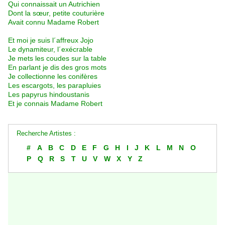
Qui connaissait un Autrichien
Dont la sœur, petite couturière
Avait connu Madame Robert
Et moi je suis l´affreux Jojo
Le dynamiteur, l´exécrable
Je mets les coudes sur la table
En parlant je dis des gros mots
Je collectionne les conifères
Les escargots, les parapluies
Les papyrus hindoustanis
Et je connais Madame Robert
Recherche Artistes :
#
A
B
C
D
E
F
G
H
I
J
K
L
M
N
O
P
Q
R
S
T
U
V
W
X
Y
Z