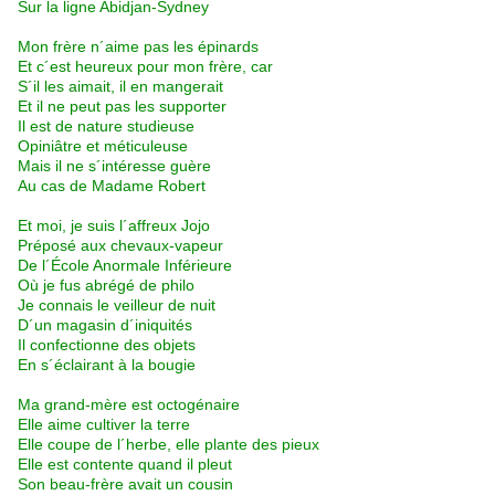
Sur la ligne Abidjan-Sydney
Mon frère n´aime pas les épinards
Et c´est heureux pour mon frère, car
S´il les aimait, il en mangerait
Et il ne peut pas les supporter
Il est de nature studieuse
Opiniâtre et méticuleuse
Mais il ne s´intéresse guère
Au cas de Madame Robert
Et moi, je suis l´affreux Jojo
Préposé aux chevaux-vapeur
De l´École Anormale Inférieure
Où je fus abrégé de philo
Je connais le veilleur de nuit
D´un magasin d´iniquités
Il confectionne des objets
En s´éclairant à la bougie
Ma grand-mère est octogénaire
Elle aime cultiver la terre
Elle coupe de l´herbe, elle plante des pieux
Elle est contente quand il pleut
Son beau-frère avait un cousin