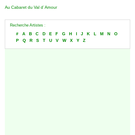
Au Cabaret du Val d´Amour
Recherche Artistes :
#
A
B
C
D
E
F
G
H
I
J
K
L
M
N
O
P
Q
R
S
T
U
V
W
X
Y
Z