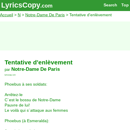
LyricsCopy
Search
Top
.com
Accueil
>
N
>
Notre-Dame De Paris
> Tentative d'enlèvement
Tentative d'enlèvement
Notre-Dame De Paris
par
lyricscopy.com
Phoebus à ses soldats:
Arrêtez-le
C´est le bossu de Notre-Dame
Pauvre de lui!
Le voilà qui s´attaque aux femmes
Phoebus (à Esmeralda):