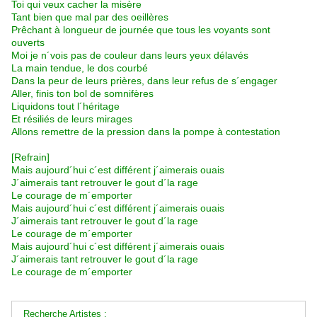
Toi qui veux cacher la misère
Tant bien que mal par des oeillères
Prêchant à longueur de journée que tous les voyants sont
ouverts
Moi je n´vois pas de couleur dans leurs yeux délavés
La main tendue, le dos courbé
Dans la peur de leurs prières, dans leur refus de s´engager
Aller, finis ton bol de somnifères
Liquidons tout l´héritage
Et résiliés de leurs mirages
Allons remettre de la pression dans la pompe à contestation
[Refrain]
Mais aujourd´hui c´est différent j´aimerais ouais
J´aimerais tant retrouver le gout d´la rage
Le courage de m´emporter
Mais aujourd´hui c´est différent j´aimerais ouais
J´aimerais tant retrouver le gout d´la rage
Le courage de m´emporter
Mais aujourd´hui c´est différent j´aimerais ouais
J´aimerais tant retrouver le gout d´la rage
Le courage de m´emporter
Recherche Artistes :