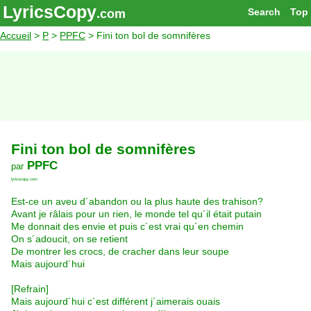
LyricsCopy
Search
Top
.com
Accueil
>
P
>
PPFC
> Fini ton bol de somnifères
Fini ton bol de somnifères
PPFC
par
lyricscopy.com
Est-ce un aveu d´abandon ou la plus haute des trahison?
Avant je râlais pour un rien, le monde tel qu´il était putain
Me donnait des envie et puis c´est vrai qu´en chemin
On s´adoucit, on se retient
De montrer les crocs, de cracher dans leur soupe
Mais aujourd´hui
[Refrain]
Mais aujourd´hui c´est différent j´aimerais ouais