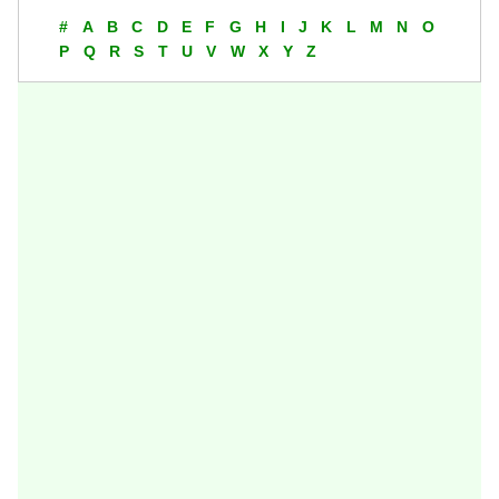
#
A
B
C
D
E
F
G
H
I
J
K
L
M
N
O
P
Q
R
S
T
U
V
W
X
Y
Z