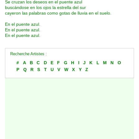
Se cruzan los deseos en el puente azul
buscándose en los ojos la estrella del sur
cayeron las palabras como gotas de lluvia en el suelo.
En el puente azul.
En el puente azul.
En el puente azul.
Recherche Artistes :
#
A
B
C
D
E
F
G
H
I
J
K
L
M
N
O
P
Q
R
S
T
U
V
W
X
Y
Z