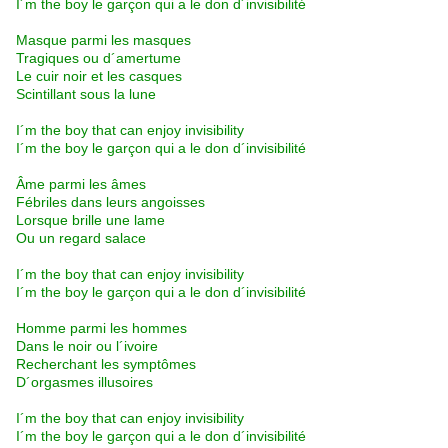
I´m the boy le garçon qui a le don d´invisibilité
Masque parmi les masques
Tragiques ou d´amertume
Le cuir noir et les casques
Scintillant sous la lune
I´m the boy that can enjoy invisibility
I´m the boy le garçon qui a le don d´invisibilité
Âme parmi les âmes
Fébriles dans leurs angoisses
Lorsque brille une lame
Ou un regard salace
I´m the boy that can enjoy invisibility
I´m the boy le garçon qui a le don d´invisibilité
Homme parmi les hommes
Dans le noir ou l´ivoire
Recherchant les symptômes
D´orgasmes illusoires
I´m the boy that can enjoy invisibility
I´m the boy le garçon qui a le don d´invisibilité