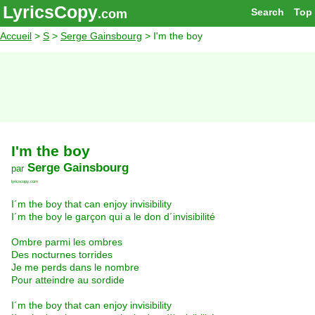
LyricsCopy
Search
Top
.com
Accueil
>
S
>
Serge Gainsbourg
> I'm the boy
I'm the boy
Serge Gainsbourg
par
lyricscopy.com
I´m the boy that can enjoy invisibility
I´m the boy le garçon qui a le don d´invisibilité
Ombre parmi les ombres
Des nocturnes torrides
Je me perds dans le nombre
Pour atteindre au sordide
I´m the boy that can enjoy invisibility