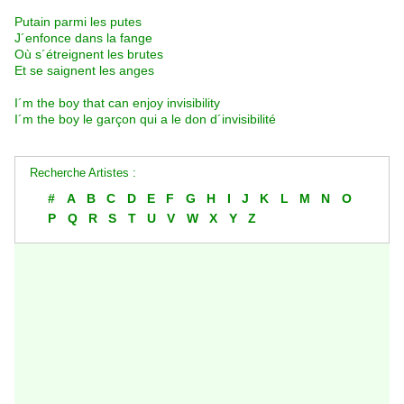
Putain parmi les putes
J´enfonce dans la fange
Où s´étreignent les brutes
Et se saignent les anges
I´m the boy that can enjoy invisibility
I´m the boy le garçon qui a le don d´invisibilité
Recherche Artistes :
#
A
B
C
D
E
F
G
H
I
J
K
L
M
N
O
P
Q
R
S
T
U
V
W
X
Y
Z