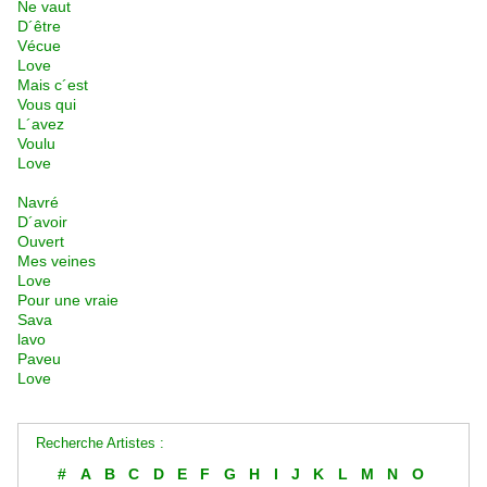
Ne vaut
D´être
Vécue
Love
Mais c´est
Vous qui
L´avez
Voulu
Love
Navré
D´avoir
Ouvert
Mes veines
Love
Pour une vraie
Sava
lavo
Paveu
Love
Recherche Artistes :
#
A
B
C
D
E
F
G
H
I
J
K
L
M
N
O