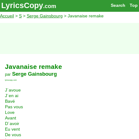
LyricsCopy
Search
Top
.com
Accueil
>
S
>
Serge Gainsbourg
> Javanaise remake
Javanaise remake
Serge Gainsbourg
par
lyricscopy.com
J´avoue
J´en ai
Bavé
Pas vous
Love
Avant
D´avoir
Eu vent
De vous