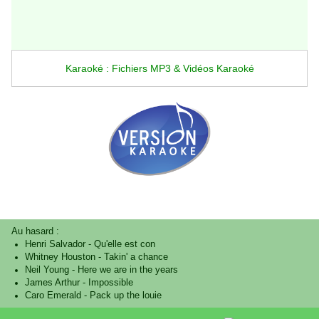
Karaoké : Fichiers MP3 & Vidéos Karaoké
Au hasard :
Henri Salvador
-
Qu'elle est con
Whitney Houston
-
Takin' a chance
Neil Young
-
Here we are in the years
James Arthur
-
Impossible
Caro Emerald
-
Pack up the louie