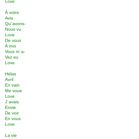
Love
À votre
Avis
Qu´avons-
Nous vu
Love
De vous
À moi
Vous m´a-
Vez eu
Love
Hélas
Avril
En vain
Me voue
Love
J´avais
Envie
De voir
En vous
Love
La vie